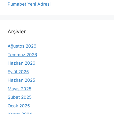
Pumabet Yeni Adresi
Arşivler
Ağustos 2026
Temmuz 2026
Haziran 2026
Eylül 2025
Haziran 2025
Mayıs 2025
Şubat 2025
Ocak 2025