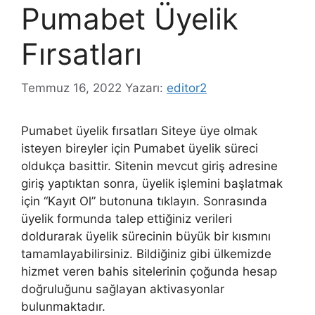
Pumabet Üyelik
Fırsatları
Temmuz 16, 2022
Yazarı:
editor2
Pumabet üyelik fırsatları Siteye üye olmak
isteyen bireyler için Pumabet üyelik süreci
oldukça basittir. Sitenin mevcut giriş adresine
giriş yaptıktan sonra, üyelik işlemini başlatmak
için “Kayıt Ol” butonuna tıklayın. Sonrasında
üyelik formunda talep ettiğiniz verileri
doldurarak üyelik sürecinin büyük bir kısmını
tamamlayabilirsiniz. Bildiğiniz gibi ülkemizde
hizmet veren bahis sitelerinin çoğunda hesap
doğruluğunu sağlayan aktivasyonlar
bulunmaktadır.