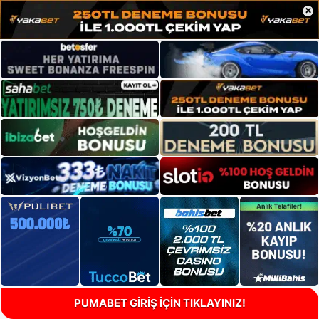
×
PUMABET GİRİŞ İÇİN TIKLAYINIZ!