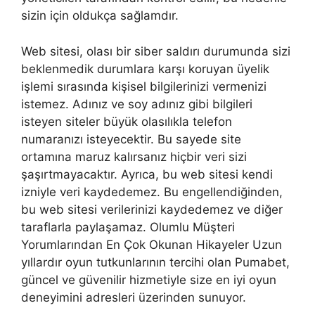
sizin için oldukça sağlamdır.
Web sitesi, olası bir siber saldırı durumunda sizi
beklenmedik durumlara karşı koruyan üyelik
işlemi sırasında kişisel bilgilerinizi vermenizi
istemez. Adınız ve soy adınız gibi bilgileri
isteyen siteler büyük olasılıkla telefon
numaranızı isteyecektir. Bu sayede site
ortamına maruz kalırsanız hiçbir veri sizi
şaşırtmayacaktır. Ayrıca, bu web sitesi kendi
izniyle veri kaydedemez. Bu engellendiğinden,
bu web sitesi verilerinizi kaydedemez ve diğer
taraflarla paylaşamaz. Olumlu Müşteri
Yorumlarından En Çok Okunan Hikayeler Uzun
yıllardır oyun tutkunlarının tercihi olan Pumabet,
güncel ve güvenilir hizmetiyle size en iyi oyun
deneyimini adresleri üzerinden sunuyor.