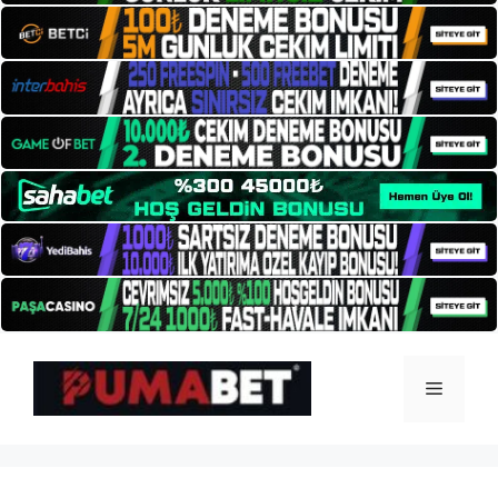
İçeriğe
atla
Menü