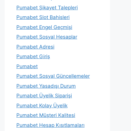
Pumabet Şikayet Talepleri
Pumabet Slot Bahisleri
Pumabet Engel Geçmişi
Pumabet Sosyal Hesaplar
Pumabet Adresi
Pumabet Giriş
Pumabet
Pumabet Sosyal Güncellemeler
Pumabet Yasadışı Durum
Pumabet Üyelik Siparişi
Pumabet Kolay Üyelik
Pumabet Müşteri Kalitesi
Pumabet Hesap Kısıtlamaları