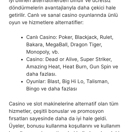
iyi bilinen alternatiflerden biridir ve ücretsiz
döndürmelerin avantajlarıyla daha çekici hale
getirilir. Canlı ve sanal casino oyunlarında ünlü
oyun ve hizmetlere alternatifler:
Canlı Casino: Poker, Blackjack, Rulet,
Bakara, MegaBall, Dragon Tiger,
Monopoly, vb.
Casino: Dead or Alive, Super Striker,
Amazing Heat, Heat Burn, Gun Spin ve
daha fazlası.
Oyunlar: Blast, Big Hi Lo, Talisman,
Bingo ve daha fazlası
Casino ve slot makinelerine alternatif olan tüm
hizmetler, çeşitli bonuslar ve promosyon
fırsatları sayesinde daha da iyi hale geldi.
Üyeler, bonusu kullanma koşullarını ve kullanım