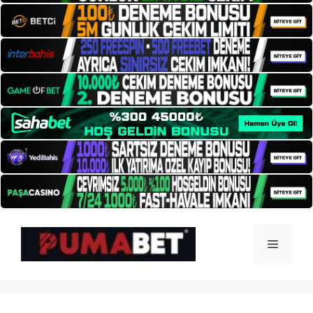
İçeriğe
atla
Menü