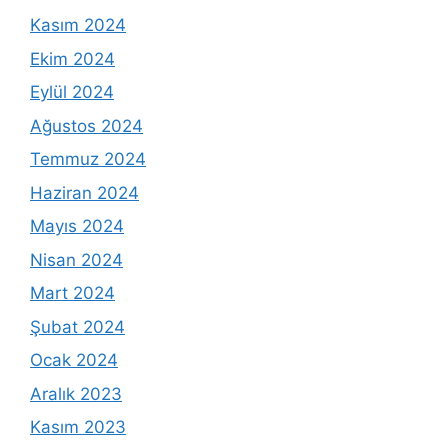
Kasım 2024
Ekim 2024
Eylül 2024
Ağustos 2024
Temmuz 2024
Haziran 2024
Mayıs 2024
Nisan 2024
Mart 2024
Şubat 2024
Ocak 2024
Aralık 2023
Kasım 2023