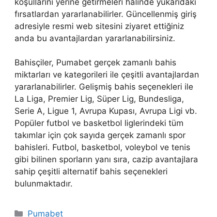
koşullarını yerine getirmeleri halinde yukarıdaki
fırsatlardan yararlanabilirler. Güncellenmiş giriş
adresiyle resmi web sitesini ziyaret ettiğiniz
anda bu avantajlardan yararlanabilirsiniz.
Bahisçiler, Pumabet gerçek zamanlı bahis
miktarları ve kategorileri ile çeşitli avantajlardan
yararlanabilirler. Gelişmiş bahis seçenekleri ile
La Liga, Premier Lig, Süper Lig, Bundesliga,
Serie A, Ligue 1, Avrupa Kupası, Avrupa Ligi vb.
Popüler futbol ve basketbol liglerindeki tüm
takımlar için çok sayıda gerçek zamanlı spor
bahisleri. Futbol, ​​​​basketbol, ​​​​voleybol ve tenis
gibi bilinen sporların yanı sıra, cazip avantajlara
sahip çeşitli alternatif bahis seçenekleri
bulunmaktadır.
Kategoriler
Pumabet