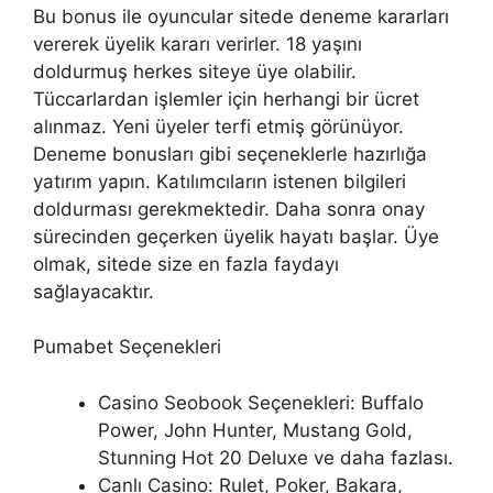
Bu bonus ile oyuncular sitede deneme kararları
vererek üyelik kararı verirler. 18 yaşını
doldurmuş herkes siteye üye olabilir.
Tüccarlardan işlemler için herhangi bir ücret
alınmaz. Yeni üyeler terfi etmiş görünüyor.
Deneme bonusları gibi seçeneklerle hazırlığa
yatırım yapın. Katılımcıların istenen bilgileri
doldurması gerekmektedir. Daha sonra onay
sürecinden geçerken üyelik hayatı başlar. Üye
olmak, sitede size en fazla faydayı
sağlayacaktır.
Pumabet Seçenekleri
Casino Seobook Seçenekleri: Buffalo
Power, John Hunter, Mustang Gold,
Stunning Hot 20 Deluxe ve daha fazlası.
Canlı Casino: Rulet, Poker, Bakara,