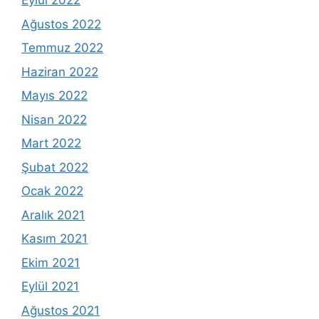
Eylül 2022
Ağustos 2022
Temmuz 2022
Haziran 2022
Mayıs 2022
Nisan 2022
Mart 2022
Şubat 2022
Ocak 2022
Aralık 2021
Kasım 2021
Ekim 2021
Eylül 2021
Ağustos 2021