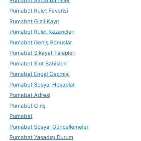
Pumabet Sanal Bahisler
Pumabet Rulet Favorisi
Pumabet Gizli Kayıt
Pumabet Rulet Kazançları
Pumabet Geniş Bonuslar
Pumabet Şikayet Talepleri
Pumabet Slot Bahisleri
Pumabet Engel Geçmişi
Pumabet Sosyal Hesaplar
Pumabet Adresi
Pumabet Giriş
Pumabet
Pumabet Sosyal Güncellemeler
Pumabet Yasadışı Durum