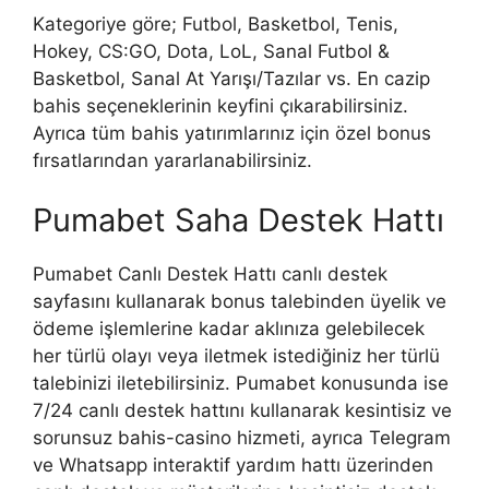
Kategoriye göre; Futbol, ​​Basketbol, ​​Tenis,
Hokey, CS:GO, Dota, LoL, Sanal Futbol &
Basketbol, ​​Sanal At Yarışı/Tazılar vs. En cazip
bahis seçeneklerinin keyfini çıkarabilirsiniz.
Ayrıca tüm bahis yatırımlarınız için özel bonus
fırsatlarından yararlanabilirsiniz.
Pumabet Saha Destek Hattı
Pumabet Canlı Destek Hattı canlı destek
sayfasını kullanarak bonus talebinden üyelik ve
ödeme işlemlerine kadar aklınıza gelebilecek
her türlü olayı veya iletmek istediğiniz her türlü
talebinizi iletebilirsiniz. Pumabet konusunda ise
7/24 canlı destek hattını kullanarak kesintisiz ve
sorunsuz bahis-casino hizmeti, ayrıca Telegram
ve Whatsapp interaktif yardım hattı üzerinden