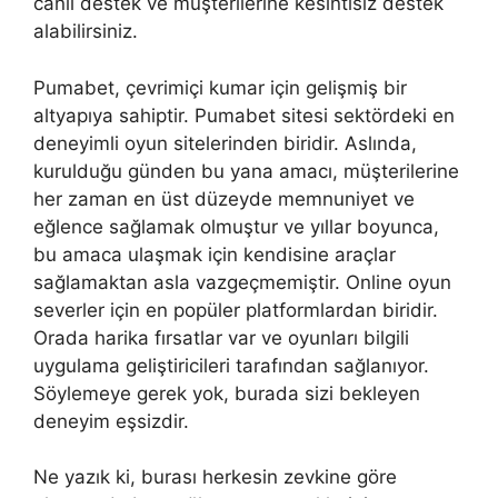
canlı destek ve müşterilerine kesintisiz destek
alabilirsiniz.
Pumabet, çevrimiçi kumar için gelişmiş bir
altyapıya sahiptir. Pumabet sitesi sektördeki en
deneyimli oyun sitelerinden biridir. Aslında,
kurulduğu günden bu yana amacı, müşterilerine
her zaman en üst düzeyde memnuniyet ve
eğlence sağlamak olmuştur ve yıllar boyunca,
bu amaca ulaşmak için kendisine araçlar
sağlamaktan asla vazgeçmemiştir. Online oyun
severler için en popüler platformlardan biridir.
Orada harika fırsatlar var ve oyunları bilgili
uygulama geliştiricileri tarafından sağlanıyor.
Söylemeye gerek yok, burada sizi bekleyen
deneyim eşsizdir.
Ne yazık ki, burası herkesin zevkine göre