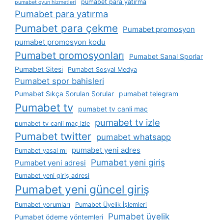
pumabet para yatirma
pumabet oyun hizmetleri
Pumabet para yatırma
Pumabet para çekme
Pumabet promosyon
pumabet promosyon kodu
Pumabet promosyonları
Pumabet Sanal Sporlar
Pumabet Sitesi
Pumabet Sosyal Medya
Pumabet spor bahisleri
Pumabet Sıkça Sorulan Sorular
pumabet telegram
Pumabet tv
pumabet tv canli maç
pumabet tv izle
pumabet tv canli maç izle
Pumabet twitter
pumabet whatsapp
pumabet yeni adres
Pumabet yasal mı
Pumabet yeni giriş
Pumabet yeni adresi
Pumabet yeni giriş adresi
Pumabet yeni güncel giriş
Pumabet yorumları
Pumabet Üyelik İşlemleri
Pumabet üyelik
Pumabet ödeme yöntemleri