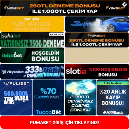
×
PUMABET GİRİŞ İÇİN TIKLAYINIZ!