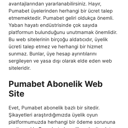
avantajlarından yararlanabilirsiniz. Hayır,
Pumabet üyelerinden herhangi bir ücret talep
etmemektedir. Pumabet geliri oldukça önemli.
Yaban hayatı endüstrisinde çok sayıda
platformun bulunduğunu unutmamak önemlidir.
Bu web sitelerinin birçoğu aldatıcıdır, üyelik
ücreti talep etmez ve herhangi bir hizmet
sunmaz. Bunlar, üye hesap ayrıntılarını
sergileyen ve yasa dışı olarak elde eden web
siteleridir.
Pumabet Abonelik Web
Site
Evet, Pumabet abonelik bazlı bir sitedir.
Şikayetleri araştırdığımızda üyelik oyun
platformumuzda herhangi bir ödeme sorununa