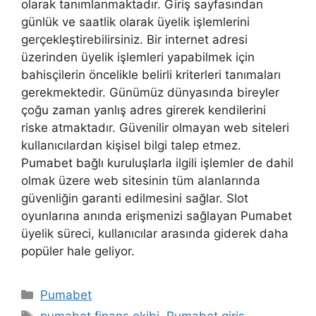
olarak tanımlanmaktadır. Giriş sayfasından
günlük ve saatlik olarak üyelik işlemlerini
gerçekleştirebilirsiniz. Bir internet adresi
üzerinden üyelik işlemleri yapabilmek için
bahisçilerin öncelikle belirli kriterleri tanımaları
gerekmektedir. Günümüz dünyasında bireyler
çoğu zaman yanlış adres girerek kendilerini
riske atmaktadır. Güvenilir olmayan web siteleri
kullanıcılardan kişisel bilgi talep etmez.
Pumabet bağlı kuruluşlarla ilgili işlemler de dahil
olmak üzere web sitesinin tüm alanlarında
güvenliğin garanti edilmesini sağlar. Slot
oyunlarına anında erişmenizi sağlayan Pumabet
üyelik süreci, kullanıcılar arasında giderek daha
popüler hale geliyor.
Kategoriler
Pumabet
Etiketler
pumabet finans ekibi
,
Pumabet giriş
,