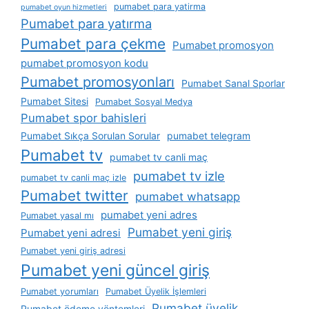
pumabet para yatirma
pumabet oyun hizmetleri
Pumabet para yatırma
Pumabet para çekme
Pumabet promosyon
pumabet promosyon kodu
Pumabet promosyonları
Pumabet Sanal Sporlar
Pumabet Sitesi
Pumabet Sosyal Medya
Pumabet spor bahisleri
Pumabet Sıkça Sorulan Sorular
pumabet telegram
Pumabet tv
pumabet tv canli maç
pumabet tv izle
pumabet tv canli maç izle
Pumabet twitter
pumabet whatsapp
pumabet yeni adres
Pumabet yasal mı
Pumabet yeni giriş
Pumabet yeni adresi
Pumabet yeni giriş adresi
Pumabet yeni güncel giriş
Pumabet yorumları
Pumabet Üyelik İşlemleri
Pumabet üyelik
Pumabet ödeme yöntemleri