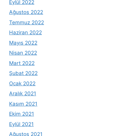
Eylül 2022
Ağustos 2022
Temmuz 2022
Haziran 2022
Mayıs 2022
Nisan 2022
Mart 2022
Şubat 2022
Ocak 2022
Aralık 2021
Kasım 2021
Ekim 2021
Eylül 2021
Ağustos 2021