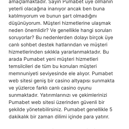
amaçlamaktadır. Sayın Pumabet üye olmanın
yeterli olacağına inanıyor ancak ben buna
katılmıyorum ve bunun şart olmadığını
düşünüyorum. Müşteri hizmetlerine ulaşmak
neden önemlidir? Ve genellikle hangi soruları
soruyorlar? Bu nedenlerden dolayı birçok üye
canlı sohbet destek hatlarından ve müşteri
hizmetlerinden sıklıkla yararlanmaktadır. Bu
arada Pumabet yeni müşteri hizmetleri
temsilcileri de tüm bu konuları müşteri
memnuniyeti seviyesinde ele alıyor. Pumabet
web sitesi geniş bir casino altyapısı sunmakta
ve yüzlerce farklı canlı casino oyunu
sunmaktadır. Yatırımlarınızı ve çekimlerinizi
Pumabet web sitesi üzerinden güvenli bir
şekilde yönetebilirsiniz. Pumabet genellikle 5
dakikalık bir zaman dilimi içinde para yatırır.