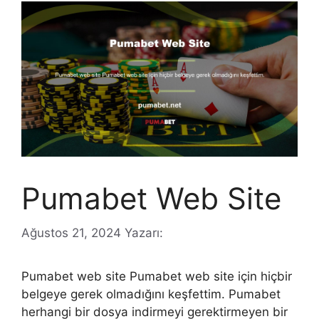
Pumabet Web Site
Ağustos 21, 2024
Yazarı:
Pumabet web site Pumabet web site için hiçbir
belgeye gerek olmadığını keşfettim. Pumabet
herhangi bir dosya indirmeyi gerektirmeyen bir