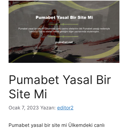
Pumabet Yasal Bir
Site Mi
Ocak 7, 2023
Yazarı:
editor2
Pumabet yasal bir site mi Ülkemdeki canlı