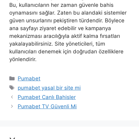
Bu, kullanıcıların her zaman güvenle bahis
oynamasını sağlar. Zaten bu alandaki sistemler
güven unsurlarını pekiştiren türdendir. Böylece
ana sayfayı ziyaret edebilir ve kampanya
mekanizması aracılığıyla aktif kalma fırsatları
yakalayabilirsiniz. Site yöneticileri, tüm
kullanıcıları denemek için doğrudan özelliklere
yönlendirir.
Kategoriler
Pumabet
Etiketler
pumabet yasal bir site mi
Pumabet Canlı Bahisler
Pumabet TV Güvenli Mi