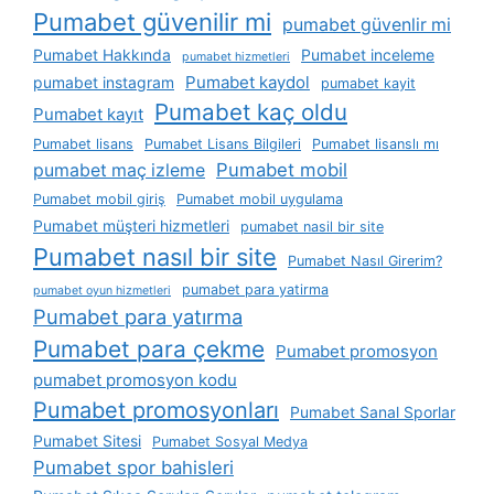
Pumabet güvenilir mi
pumabet güvenlir mi
Pumabet Hakkında
Pumabet inceleme
pumabet hizmetleri
Pumabet kaydol
pumabet instagram
pumabet kayit
Pumabet kaç oldu
Pumabet kayıt
Pumabet lisans
Pumabet Lisans Bilgileri
Pumabet lisanslı mı
Pumabet mobil
pumabet maç izleme
Pumabet mobil giriş
Pumabet mobil uygulama
Pumabet müşteri hizmetleri
pumabet nasil bir site
Pumabet nasıl bir site
Pumabet Nasıl Girerim?
pumabet para yatirma
pumabet oyun hizmetleri
Pumabet para yatırma
Pumabet para çekme
Pumabet promosyon
pumabet promosyon kodu
Pumabet promosyonları
Pumabet Sanal Sporlar
Pumabet Sitesi
Pumabet Sosyal Medya
Pumabet spor bahisleri