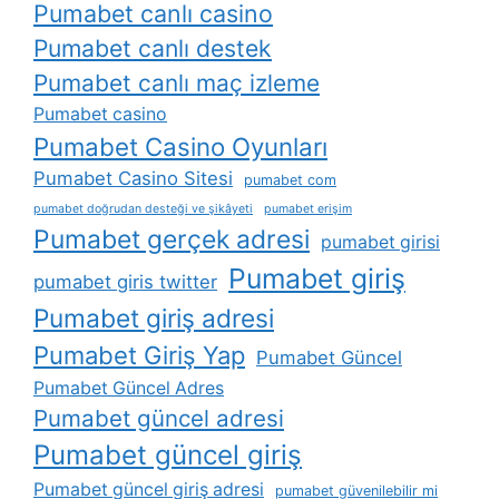
Pumabet canlı casino
Pumabet canlı destek
Pumabet canlı maç izleme
Pumabet casino
Pumabet Casino Oyunları
Pumabet Casino Sitesi
pumabet com
pumabet doğrudan desteği ve şikâyeti
pumabet erişim
Pumabet gerçek adresi
pumabet girisi
Pumabet giriş
pumabet giris twitter
Pumabet giriş adresi
Pumabet Giriş Yap
Pumabet Güncel
Pumabet Güncel Adres
Pumabet güncel adresi
Pumabet güncel giriş
Pumabet güncel giriş adresi
pumabet güvenilebilir mi