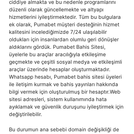
ciddiye almakta ve bu nedenle programlarını
düzenli olarak güncellemekte ve altyapı
hizmetlerini iyileştirmektedir. Tüm bu bulgulara
ek olarak, Pumabet müşteri desteğinin hizmet
kalitesini incelediğimizde 7/24 ulaşılabilir
oldukları için insanlardan olumlu geri dönüşler
aldıklarını gördük. Pumabet Bahis Sitesi,
üyelerle bu araçlar aracılığıyla etkileşime
geçmekte ve çeşitli sosyal medya ve etkileşimli
araçlar üzerinde hesaplar oluşturmaktadır.
Whatsapp hesabı, Pumabet bahis sitesi üyeleri
ile iletişim kurmak ve bahis yayınları hakkında
bilgi vermek için oluşturulmuş bir hesaptır.Web
sitesi adresleri, sistem kullanımında hata
ayıklamak ve güvenlik duruşunu iyileştirmek için
değiştirilebilir.
Bu durumun ana sebebi domain değişikliği de