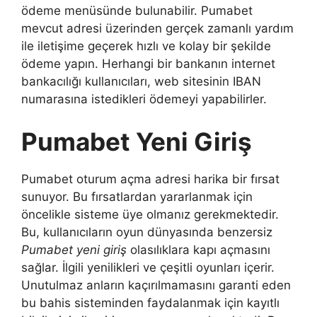
ödeme menüsünde bulunabilir. Pumabet
mevcut adresi üzerinden gerçek zamanlı yardım
ile iletişime geçerek hızlı ve kolay bir şekilde
ödeme yapın. Herhangi bir bankanın internet
bankacılığı kullanıcıları, web sitesinin IBAN
numarasına istedikleri ödemeyi yapabilirler.
Pumabet Yeni Giriş
Pumabet oturum açma adresi harika bir fırsat
sunuyor. Bu fırsatlardan yararlanmak için
öncelikle sisteme üye olmanız gerekmektedir.
Bu, kullanıcıların oyun dünyasında benzersiz
Pumabet yeni giriş
olasılıklara kapı açmasını
sağlar. İlgili yenilikleri ve çeşitli oyunları içerir.
Unutulmaz anların kaçırılmamasını garanti eden
bu bahis sisteminden faydalanmak için kayıtlı