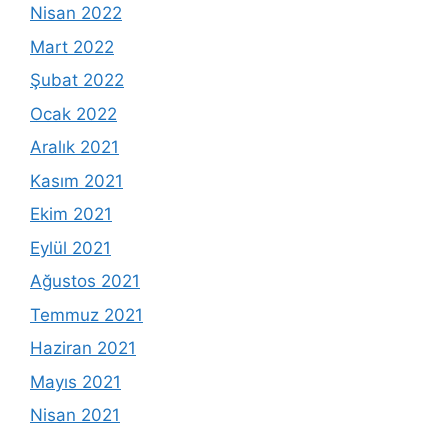
Nisan 2022
Mart 2022
Şubat 2022
Ocak 2022
Aralık 2021
Kasım 2021
Ekim 2021
Eylül 2021
Ağustos 2021
Temmuz 2021
Haziran 2021
Mayıs 2021
Nisan 2021