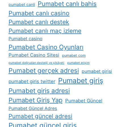
Pumabet canlı bahis
pumabet canli
Pumabet canlı casino
Pumabet canlı destek
Pumabet canlı maç izleme
Pumabet casino
Pumabet Casino Oyunları
Pumabet Casino Sitesi
pumabet com
pumabet doğrudan desteği ve şikâyeti
pumabet erişim
Pumabet gerçek adresi
pumabet girisi
Pumabet giriş
pumabet giris twitter
Pumabet giriş adresi
Pumabet Giriş Yap
Pumabet Güncel
Pumabet Güncel Adres
Pumabet güncel adresi
Pumabet güncel giriş