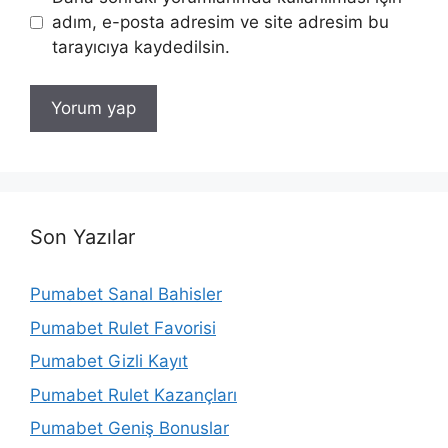
sitesi
adım, e-posta adresim ve site adresim bu
tarayıcıya kaydedilsin.
Son Yazılar
Pumabet Sanal Bahisler
Pumabet Rulet Favorisi
Pumabet Gizli Kayıt
Pumabet Rulet Kazançları
Pumabet Geniş Bonuslar