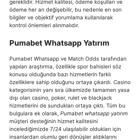
gereklidir. Hizmet kalitesi, ödeme koşulları ve
ödeme her an değişebilir, bu nedenle en son
bilgiler ve objektif yorumlama kullanılarak
kontrol önlemleri alınmalıdır.
Pumabet Whatsapp Yatırım
Pumabet Whatsapp ve Match Odds tarafından
yapılan araştırma, özellikle spor bahisleri söz
konusu olduğunda bazı hizmetlerin farklı
özelliklere sahip olduğunu ortaya çıkardı. Casino
kategorisinin yanı sıra ülkemizde tamamen yasa
dışı olan casino, poker, rulet ve blackjack
hizmetlerini de sundukları ortaya çıktı. Tüm bu
bulgulara ek olarak,
Pumabet whatsapp yatırım
müşteri desteğinin hizmet kalitesini
incelediğimizde 7/24 ulaşılabilir oldukları için
insanlardan olumlu geri dönüşler aldıklarını