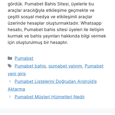
gördük. Pumabet Bahis Sitesi, üyelerle bu
araçlar aracılığıyla etkileşime geçmekte ve
çeşitli sosyal medya ve etkileşimli araçlar
üzerinde hesaplar oluşturmaktadır. Whatsapp
hesabı, Pumabet bahis sitesi üyeleri ile iletişim
kurmak ve bahis yayınları hakkında bilgi vermek
için oluşturulmuş bir hesaptır.
Kategoriler
Pumabet
Etiketler
Pumabet bahis
,
pumabet yatırım
,
Pumabet
yeni giriş
Pumabet Listelerini Doğrudan Android’e
Aktarma
Pumabet Müşteri Hizmetleri Nedir