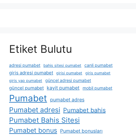
Etiket Bulutu
adresi pumabet
canli pumabet
bahis sitesi pumabet
giris adresi pumabet
girisi pumabet
giris pumabet
güncel adresi pumabet
giris yap pumabet
güncel pumabet
kayit pumabet
mobil pumabet
Pumabet
pumabet adres
Pumabet adresi
Pumabet bahis
Pumabet Bahis Sitesi
Pumabet bonus
Pumabet bonusları