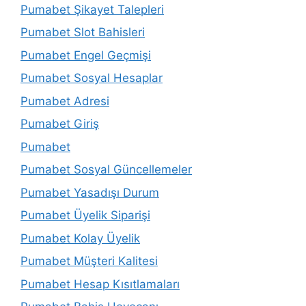
Pumabet Şikayet Talepleri
Pumabet Slot Bahisleri
Pumabet Engel Geçmişi
Pumabet Sosyal Hesaplar
Pumabet Adresi
Pumabet Giriş
Pumabet
Pumabet Sosyal Güncellemeler
Pumabet Yasadışı Durum
Pumabet Üyelik Siparişi
Pumabet Kolay Üyelik
Pumabet Müşteri Kalitesi
Pumabet Hesap Kısıtlamaları