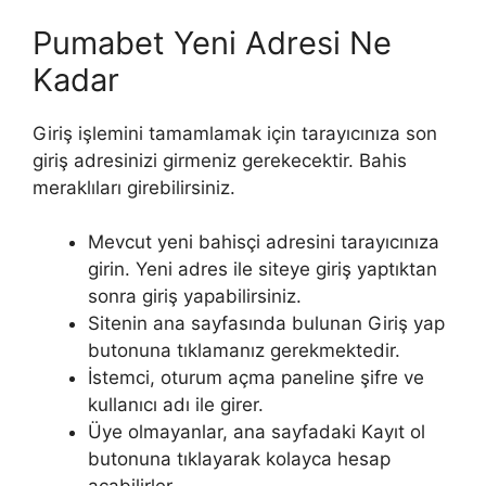
Pumabet Yeni Adresi Ne
Kadar
Giriş işlemini tamamlamak için tarayıcınıza son
giriş adresinizi girmeniz gerekecektir. Bahis
meraklıları girebilirsiniz.
Mevcut yeni bahisçi adresini tarayıcınıza
girin. Yeni adres ile siteye giriş yaptıktan
sonra giriş yapabilirsiniz.
Sitenin ana sayfasında bulunan Giriş yap
butonuna tıklamanız gerekmektedir.
İstemci, oturum açma paneline şifre ve
kullanıcı adı ile girer.
Üye olmayanlar, ana sayfadaki Kayıt ol
butonuna tıklayarak kolayca hesap