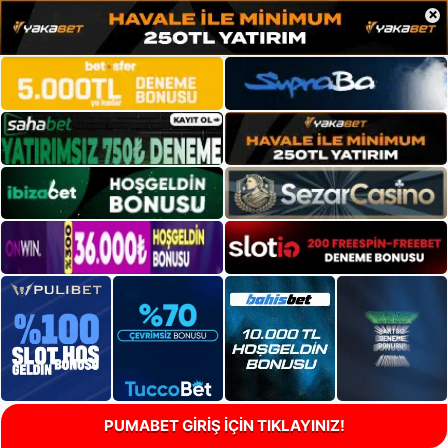
×
PUMABET GİRİŞ İÇİN TIKLAYINIZ!