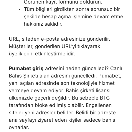
Görünen kayıt formunu doldurun.
Tüm bilgileri girdikten sonra sorunsuz bir
şekilde hesap açma işlemine devam etme
hakkınız saklıdır.
URL, siteden e-posta adresinize gönderilir.
Müşteriler, gönderilen URL’yi tıklayarak
üyeliklerini etkinleştirmelidir.
Pumabet giriş
adresini neden güncelledi? Canlı
Bahis Şirketi alan adresini güncelledi. Pumabet,
yeni açılan adresinde son teknolojiyle hizmet
vermeye devam ediyor. Bahis şirketi lisansı
ülkemizde geçerli değildir. Bu sebeple BTC
tarafından bloke edilmiş olabilir. Engellenen
siteler yeni adresler belirler. Belirli bir adreste
ana sayfayı ziyaret eden kişiler sadece bahis
oynarlar.