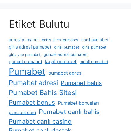
Etiket Bulutu
adresi pumabet
canli pumabet
bahis sitesi pumabet
giris adresi pumabet
girisi pumabet
giris pumabet
güncel adresi pumabet
giris yap pumabet
güncel pumabet
kayit pumabet
mobil pumabet
Pumabet
pumabet adres
Pumabet adresi
Pumabet bahis
Pumabet Bahis Sitesi
Pumabet bonus
Pumabet bonusları
Pumabet canlı bahis
pumabet canli
Pumabet canlı casino
Pumabet canlı destek