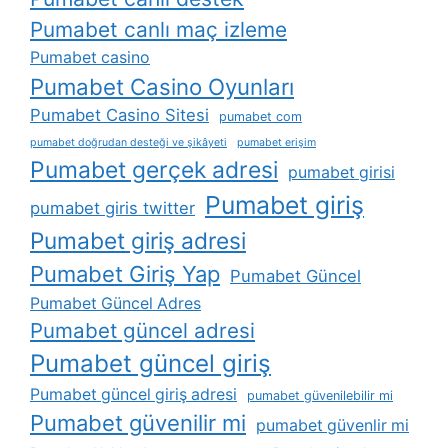
Pumabet canlı maç izleme
Pumabet casino
Pumabet Casino Oyunları
Pumabet Casino Sitesi
pumabet com
pumabet doğrudan desteği ve şikâyeti
pumabet erişim
Pumabet gerçek adresi
pumabet girisi
Pumabet giriş
pumabet giris twitter
Pumabet giriş adresi
Pumabet Giriş Yap
Pumabet Güncel
Pumabet Güncel Adres
Pumabet güncel adresi
Pumabet güncel giriş
Pumabet güncel giriş adresi
pumabet güvenilebilir mi
Pumabet güvenilir mi
pumabet güvenlir mi