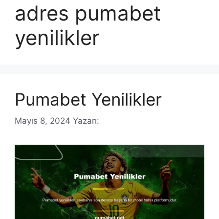
adres pumabet
yenilikler
Pumabet Yenilikler
Mayıs 8, 2024
Yazarı: