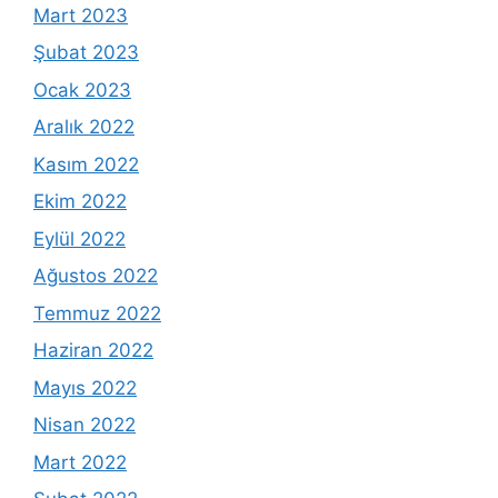
Mart 2023
Şubat 2023
Ocak 2023
Aralık 2022
Kasım 2022
Ekim 2022
Eylül 2022
Ağustos 2022
Temmuz 2022
Haziran 2022
Mayıs 2022
Nisan 2022
Mart 2022