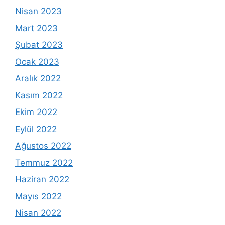
Nisan 2023
Mart 2023
Şubat 2023
Ocak 2023
Aralık 2022
Kasım 2022
Ekim 2022
Eylül 2022
Ağustos 2022
Temmuz 2022
Haziran 2022
Mayıs 2022
Nisan 2022