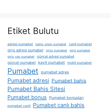
Etiket Bulutu
adresi pumabet
canli pumabet
bahis sitesi pumabet
giris adresi pumabet
girisi pumabet
giris pumabet
güncel adresi pumabet
giris yap pumabet
güncel pumabet
kayit pumabet
mobil pumabet
Pumabet
pumabet adres
Pumabet adresi
Pumabet bahis
Pumabet Bahis Sitesi
Pumabet bonus
Pumabet bonusları
Pumabet canlı bahis
pumabet canli