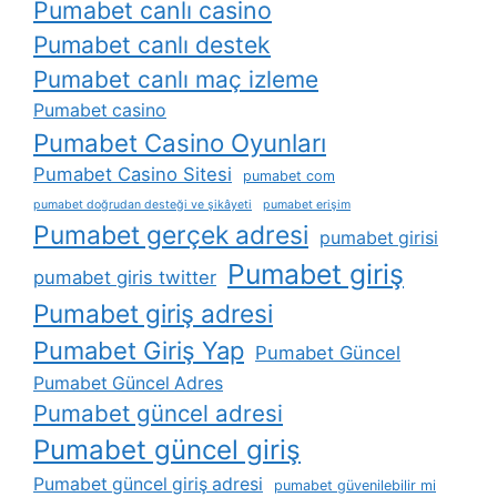
Pumabet canlı casino
Pumabet canlı destek
Pumabet canlı maç izleme
Pumabet casino
Pumabet Casino Oyunları
Pumabet Casino Sitesi
pumabet com
pumabet doğrudan desteği ve şikâyeti
pumabet erişim
Pumabet gerçek adresi
pumabet girisi
Pumabet giriş
pumabet giris twitter
Pumabet giriş adresi
Pumabet Giriş Yap
Pumabet Güncel
Pumabet Güncel Adres
Pumabet güncel adresi
Pumabet güncel giriş
Pumabet güncel giriş adresi
pumabet güvenilebilir mi