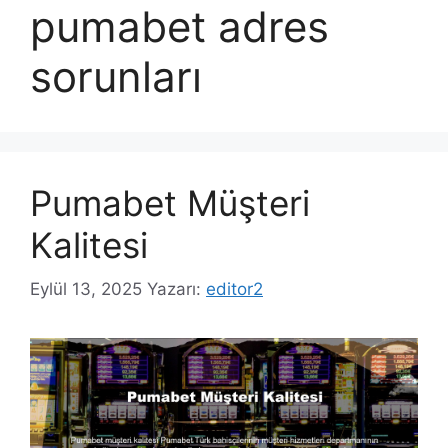
pumabet adres
sorunları
Pumabet Müşteri
Kalitesi
Eylül 13, 2025
Yazarı:
editor2