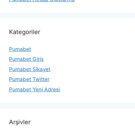
Kategoriler
Pumabet
Pumabet Giriş
Pumabet Şikayet
Pumabet Twitter
Pumabet Yeni Adresi
Arşivler