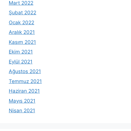
Mart 2022
Şubat 2022
Ocak 2022
Aralık 2021
Kasım 2021
Ekim 2021
Eylül 2021
Ağustos 2021
Temmuz 2021
Haziran 2021
Mayıs 2021
Nisan 2021