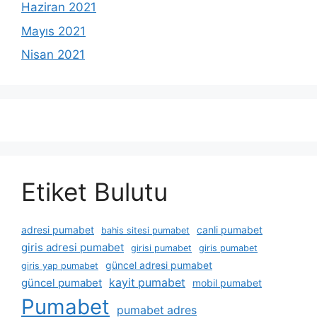
Haziran 2021
Mayıs 2021
Nisan 2021
Etiket Bulutu
adresi pumabet
canli pumabet
bahis sitesi pumabet
giris adresi pumabet
girisi pumabet
giris pumabet
güncel adresi pumabet
giris yap pumabet
güncel pumabet
kayit pumabet
mobil pumabet
Pumabet
pumabet adres