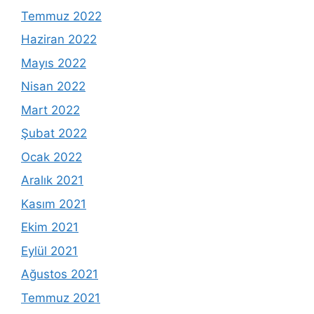
Temmuz 2022
Haziran 2022
Mayıs 2022
Nisan 2022
Mart 2022
Şubat 2022
Ocak 2022
Aralık 2021
Kasım 2021
Ekim 2021
Eylül 2021
Ağustos 2021
Temmuz 2021