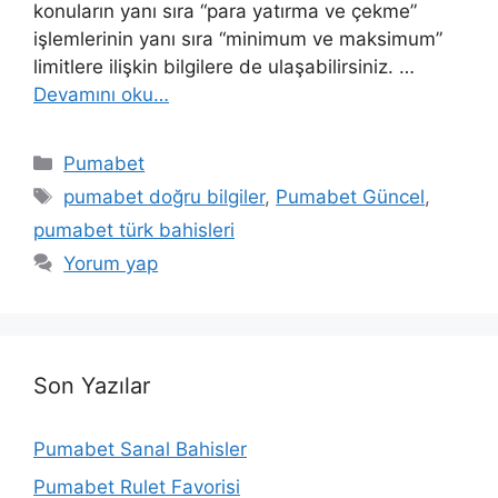
konuların yanı sıra “para yatırma ve çekme”
işlemlerinin yanı sıra “minimum ve maksimum”
limitlere ilişkin bilgilere de ulaşabilirsiniz. …
Devamını oku…
Kategoriler
Pumabet
Etiketler
pumabet doğru bilgiler
,
Pumabet Güncel
,
pumabet türk bahisleri
Yorum yap
Son Yazılar
Pumabet Sanal Bahisler
Pumabet Rulet Favorisi