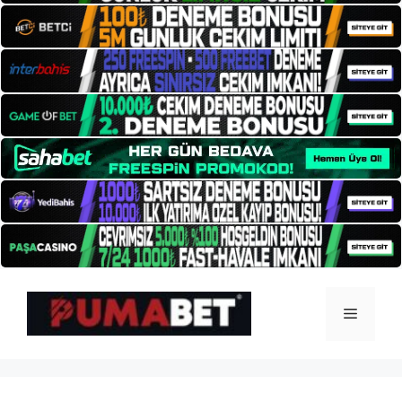
İçeriğe
atla
Menü