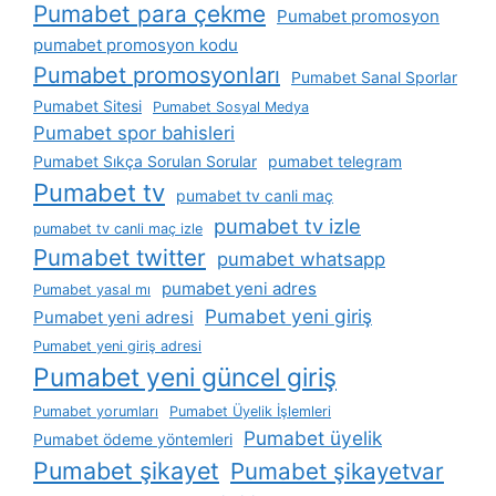
Pumabet para çekme
Pumabet promosyon
pumabet promosyon kodu
Pumabet promosyonları
Pumabet Sanal Sporlar
Pumabet Sitesi
Pumabet Sosyal Medya
Pumabet spor bahisleri
Pumabet Sıkça Sorulan Sorular
pumabet telegram
Pumabet tv
pumabet tv canli maç
pumabet tv izle
pumabet tv canli maç izle
Pumabet twitter
pumabet whatsapp
pumabet yeni adres
Pumabet yasal mı
Pumabet yeni giriş
Pumabet yeni adresi
Pumabet yeni giriş adresi
Pumabet yeni güncel giriş
Pumabet yorumları
Pumabet Üyelik İşlemleri
Pumabet üyelik
Pumabet ödeme yöntemleri
Pumabet şikayet
Pumabet şikayetvar