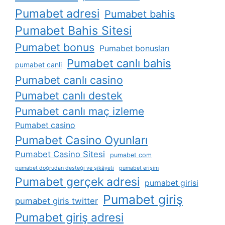
Pumabet adresi
Pumabet bahis
Pumabet Bahis Sitesi
Pumabet bonus
Pumabet bonusları
Pumabet canlı bahis
pumabet canli
Pumabet canlı casino
Pumabet canlı destek
Pumabet canlı maç izleme
Pumabet casino
Pumabet Casino Oyunları
Pumabet Casino Sitesi
pumabet com
pumabet doğrudan desteği ve şikâyeti
pumabet erişim
Pumabet gerçek adresi
pumabet girisi
Pumabet giriş
pumabet giris twitter
Pumabet giriş adresi