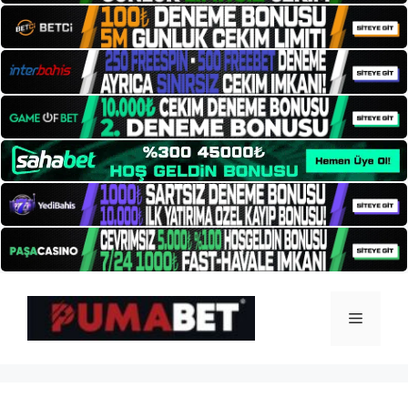
İçeriğe
atla
Menü