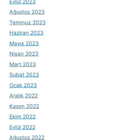
Eylül 2023
Ağustos 2023
Temmuz 2023
Haziran 2023
Mayıs 2023
Nisan 2023
Mart 2023
Şubat 2023
Ocak 2023
Aralık 2022
Kasım 2022
Ekim 2022
Eylül 2022
Ağustos 2022