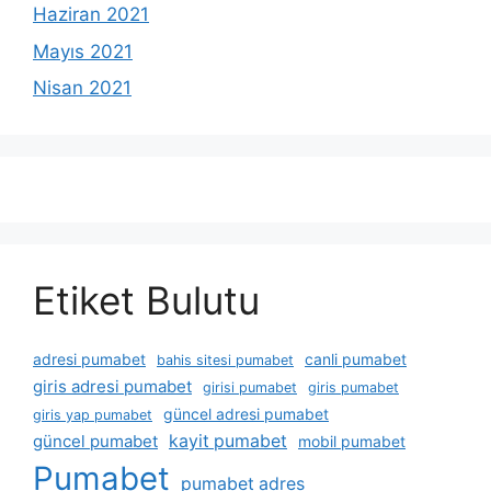
Haziran 2021
Mayıs 2021
Nisan 2021
Etiket Bulutu
adresi pumabet
canli pumabet
bahis sitesi pumabet
giris adresi pumabet
girisi pumabet
giris pumabet
güncel adresi pumabet
giris yap pumabet
güncel pumabet
kayit pumabet
mobil pumabet
Pumabet
pumabet adres