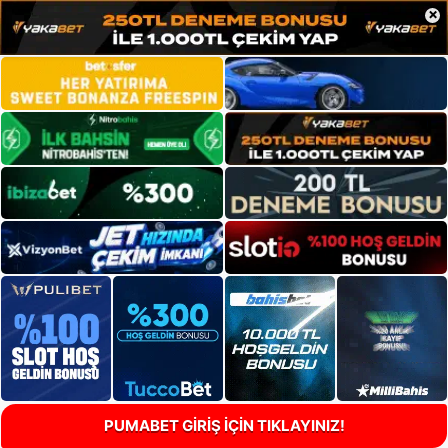
×
PUMABET GİRİŞ İÇİN TIKLAYINIZ!