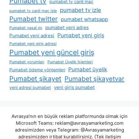
Pumabet tv
pumabet tv canli maç
pumabet tv izle
pumabet tv canli maç izle
Pumabet twitter
pumabet whatsapp
pumabet yeni adres
Pumabet yasal mı
Pumabet yeni giriş
Pumabet yeni adresi
Pumabet yeni giriş adresi
Pumabet yeni güncel giriş
Pumabet yorumları
Pumabet Üyelik İşlemleri
Pumabet üyelik
Pumabet ödeme yöntemleri
Pumabet şikayet
Pumabet şikayetvar
yeni giris pumabet
yeni adresi pumabet
Avrasya'nın en büyük reklam platformunda olmak için
Microsoft Teams:
reklam@avrasyamarketing.com
adresimizden veya Telegram: @Avrasyamarketing
adresimizden irtibat kurabilirsiniz. (Tek iletişim