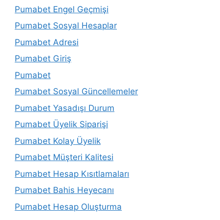
Pumabet Engel Geçmişi
Pumabet Sosyal Hesaplar
Pumabet Adresi
Pumabet Giriş
Pumabet
Pumabet Sosyal Güncellemeler
Pumabet Yasadışı Durum
Pumabet Üyelik Siparişi
Pumabet Kolay Üyelik
Pumabet Müşteri Kalitesi
Pumabet Hesap Kısıtlamaları
Pumabet Bahis Heyecanı
Pumabet Hesap Oluşturma