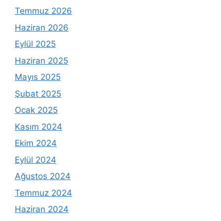
Temmuz 2026
Haziran 2026
Eylül 2025
Haziran 2025
Mayıs 2025
Şubat 2025
Ocak 2025
Kasım 2024
Ekim 2024
Eylül 2024
Ağustos 2024
Temmuz 2024
Haziran 2024