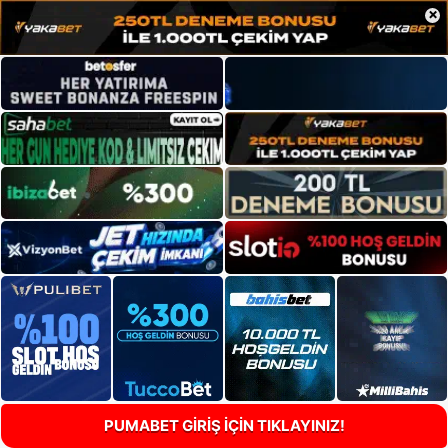
×
PUMABET GİRİŞ İÇİN TIKLAYINIZ!