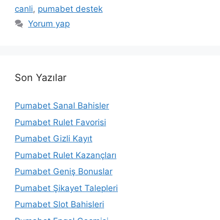
canli
,
pumabet destek
Yorum yap
Son Yazılar
Pumabet Sanal Bahisler
Pumabet Rulet Favorisi
Pumabet Gizli Kayıt
Pumabet Rulet Kazançları
Pumabet Geniş Bonuslar
Pumabet Şikayet Talepleri
Pumabet Slot Bahisleri