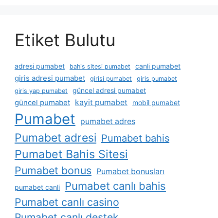
Etiket Bulutu
adresi pumabet
canli pumabet
bahis sitesi pumabet
giris adresi pumabet
girisi pumabet
giris pumabet
güncel adresi pumabet
giris yap pumabet
güncel pumabet
kayit pumabet
mobil pumabet
Pumabet
pumabet adres
Pumabet adresi
Pumabet bahis
Pumabet Bahis Sitesi
Pumabet bonus
Pumabet bonusları
Pumabet canlı bahis
pumabet canli
Pumabet canlı casino
Pumabet canlı destek