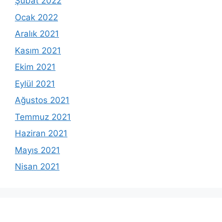
Şubat 2022
Ocak 2022
Aralık 2021
Kasım 2021
Ekim 2021
Eylül 2021
Ağustos 2021
Temmuz 2021
Haziran 2021
Mayıs 2021
Nisan 2021