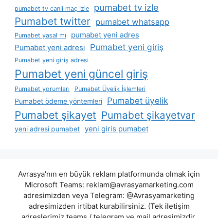
pumabet tv izle
pumabet tv canli maç izle
Pumabet twitter
pumabet whatsapp
pumabet yeni adres
Pumabet yasal mı
Pumabet yeni giriş
Pumabet yeni adresi
Pumabet yeni giriş adresi
Pumabet yeni güncel giriş
Pumabet yorumları
Pumabet Üyelik İşlemleri
Pumabet üyelik
Pumabet ödeme yöntemleri
Pumabet şikayet
Pumabet şikayetvar
yeni giris pumabet
yeni adresi pumabet
Avrasya'nın en büyük reklam platformunda olmak için
Microsoft Teams:
reklam@avrasyamarketing.com
adresimizden veya Telegram: @Avrasyamarketing
adresimizden irtibat kurabilirsiniz. (Tek iletişim
adreslerimiz teams / telegram ve mail adresimizdir.