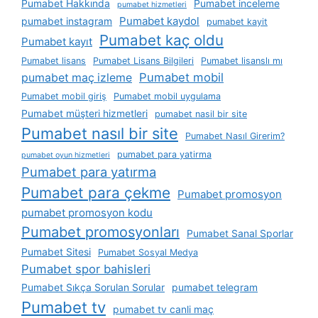
Pumabet Hakkında
Pumabet inceleme
pumabet hizmetleri
Pumabet kaydol
pumabet instagram
pumabet kayit
Pumabet kaç oldu
Pumabet kayıt
Pumabet lisans
Pumabet Lisans Bilgileri
Pumabet lisanslı mı
Pumabet mobil
pumabet maç izleme
Pumabet mobil giriş
Pumabet mobil uygulama
Pumabet müşteri hizmetleri
pumabet nasil bir site
Pumabet nasıl bir site
Pumabet Nasıl Girerim?
pumabet para yatirma
pumabet oyun hizmetleri
Pumabet para yatırma
Pumabet para çekme
Pumabet promosyon
pumabet promosyon kodu
Pumabet promosyonları
Pumabet Sanal Sporlar
Pumabet Sitesi
Pumabet Sosyal Medya
Pumabet spor bahisleri
Pumabet Sıkça Sorulan Sorular
pumabet telegram
Pumabet tv
pumabet tv canli maç