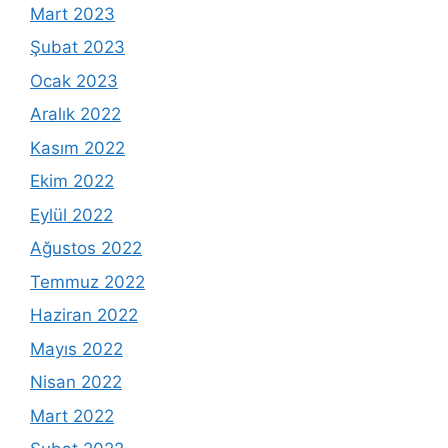
Mart 2023
Şubat 2023
Ocak 2023
Aralık 2022
Kasım 2022
Ekim 2022
Eylül 2022
Ağustos 2022
Temmuz 2022
Haziran 2022
Mayıs 2022
Nisan 2022
Mart 2022