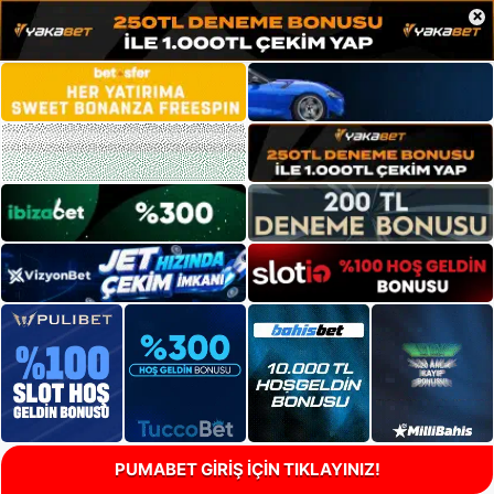
×
PUMABET GİRİŞ İÇİN TIKLAYINIZ!