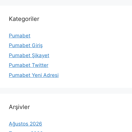
Kategoriler
Pumabet
Pumabet Giriş
Pumabet Şikayet
Pumabet Twitter
Pumabet Yeni Adresi
Arşivler
Ağustos 2026