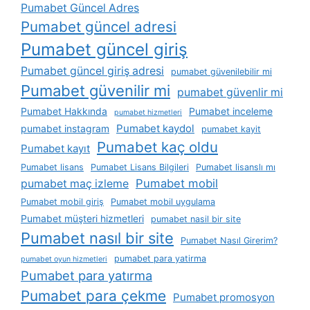
Pumabet Güncel Adres
Pumabet güncel adresi
Pumabet güncel giriş
Pumabet güncel giriş adresi
pumabet güvenilebilir mi
Pumabet güvenilir mi
pumabet güvenlir mi
Pumabet Hakkında
Pumabet inceleme
pumabet hizmetleri
Pumabet kaydol
pumabet instagram
pumabet kayit
Pumabet kaç oldu
Pumabet kayıt
Pumabet lisans
Pumabet Lisans Bilgileri
Pumabet lisanslı mı
Pumabet mobil
pumabet maç izleme
Pumabet mobil giriş
Pumabet mobil uygulama
Pumabet müşteri hizmetleri
pumabet nasil bir site
Pumabet nasıl bir site
Pumabet Nasıl Girerim?
pumabet para yatirma
pumabet oyun hizmetleri
Pumabet para yatırma
Pumabet para çekme
Pumabet promosyon