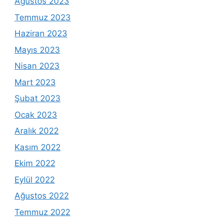
Ağustos 2023
Temmuz 2023
Haziran 2023
Mayıs 2023
Nisan 2023
Mart 2023
Şubat 2023
Ocak 2023
Aralık 2022
Kasım 2022
Ekim 2022
Eylül 2022
Ağustos 2022
Temmuz 2022