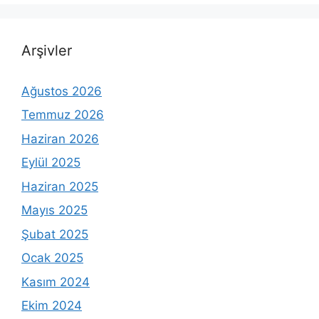
Arşivler
Ağustos 2026
Temmuz 2026
Haziran 2026
Eylül 2025
Haziran 2025
Mayıs 2025
Şubat 2025
Ocak 2025
Kasım 2024
Ekim 2024