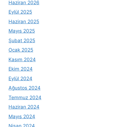
Haziran 2026
Eylül 2025
Haziran 2025
Mayıs 2025
Şubat 2025
Ocak 2025
Kasım 2024
Ekim 2024
Eylül 2024
Ağustos 2024
Temmuz 2024
Haziran 2024
Mayıs 2024
Nisan 2024