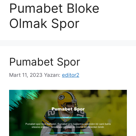
Pumabet Bloke
Olmak Spor
Pumabet Spor
Mart 11, 2023
Yazarı:
editor2