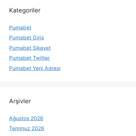
Kategoriler
Pumabet
Pumabet Giriş
Pumabet Şikayet
Pumabet Twitter
Pumabet Yeni Adresi
Arşivler
Ağustos 2026
Temmuz 2026