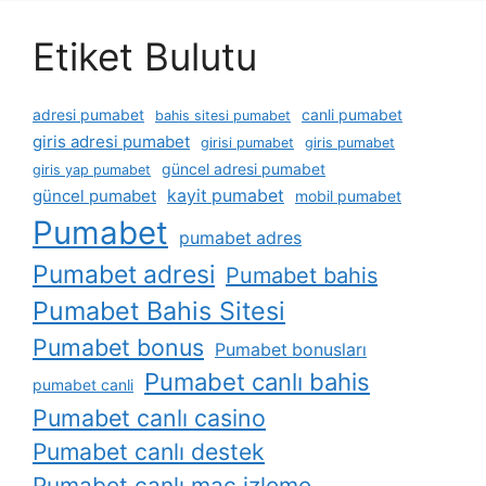
Etiket Bulutu
adresi pumabet
canli pumabet
bahis sitesi pumabet
giris adresi pumabet
girisi pumabet
giris pumabet
güncel adresi pumabet
giris yap pumabet
güncel pumabet
kayit pumabet
mobil pumabet
Pumabet
pumabet adres
Pumabet adresi
Pumabet bahis
Pumabet Bahis Sitesi
Pumabet bonus
Pumabet bonusları
Pumabet canlı bahis
pumabet canli
Pumabet canlı casino
Pumabet canlı destek
Pumabet canlı maç izleme