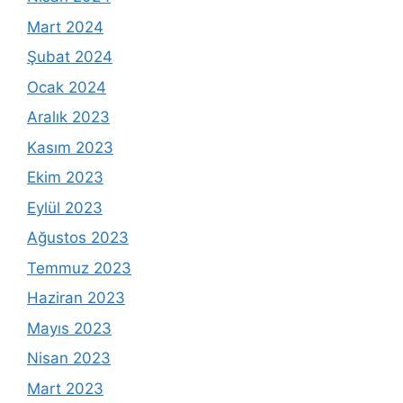
Mart 2024
Şubat 2024
Ocak 2024
Aralık 2023
Kasım 2023
Ekim 2023
Eylül 2023
Ağustos 2023
Temmuz 2023
Haziran 2023
Mayıs 2023
Nisan 2023
Mart 2023