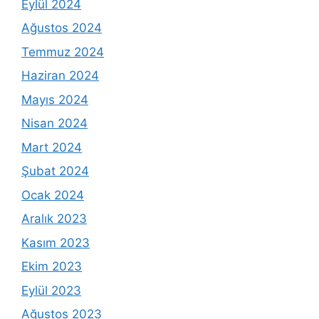
Eylül 2024
Ağustos 2024
Temmuz 2024
Haziran 2024
Mayıs 2024
Nisan 2024
Mart 2024
Şubat 2024
Ocak 2024
Aralık 2023
Kasım 2023
Ekim 2023
Eylül 2023
Ağustos 2023