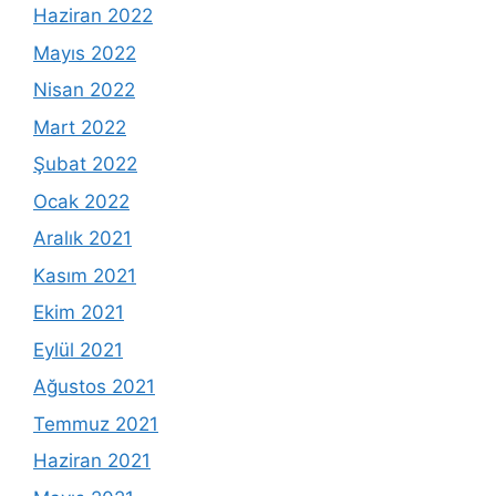
Haziran 2022
Mayıs 2022
Nisan 2022
Mart 2022
Şubat 2022
Ocak 2022
Aralık 2021
Kasım 2021
Ekim 2021
Eylül 2021
Ağustos 2021
Temmuz 2021
Haziran 2021