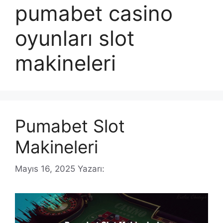
pumabet casino
oyunları slot
makineleri
Pumabet Slot
Makineleri
Mayıs 16, 2025
Yazarı: