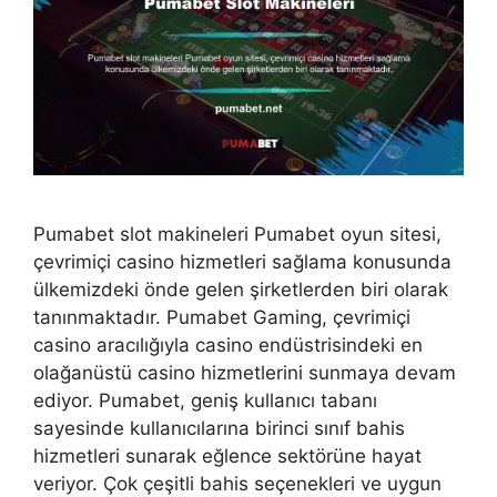
Pumabet slot makineleri Pumabet oyun sitesi,
çevrimiçi casino hizmetleri sağlama konusunda
ülkemizdeki önde gelen şirketlerden biri olarak
tanınmaktadır. Pumabet Gaming, çevrimiçi
casino aracılığıyla casino endüstrisindeki en
olağanüstü casino hizmetlerini sunmaya devam
ediyor. Pumabet, geniş kullanıcı tabanı
sayesinde kullanıcılarına birinci sınıf bahis
hizmetleri sunarak eğlence sektörüne hayat
veriyor. Çok çeşitli bahis seçenekleri ve uygun