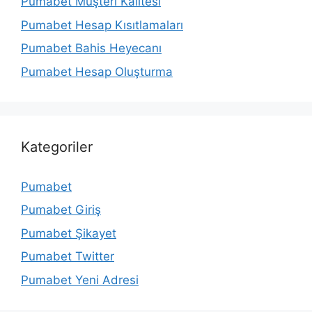
Pumabet Müşteri Kalitesi
Pumabet Hesap Kısıtlamaları
Pumabet Bahis Heyecanı
Pumabet Hesap Oluşturma
Kategoriler
Pumabet
Pumabet Giriş
Pumabet Şikayet
Pumabet Twitter
Pumabet Yeni Adresi