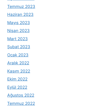
Temmuz 2023
Haziran 2023
Mayıs 2023
Nisan 2023
Mart 2023
Şubat 2023
Ocak 2023
Aralık 2022
Kasım 2022
Ekim 2022
Eylül 2022
Ağustos 2022
Temmuz 2022