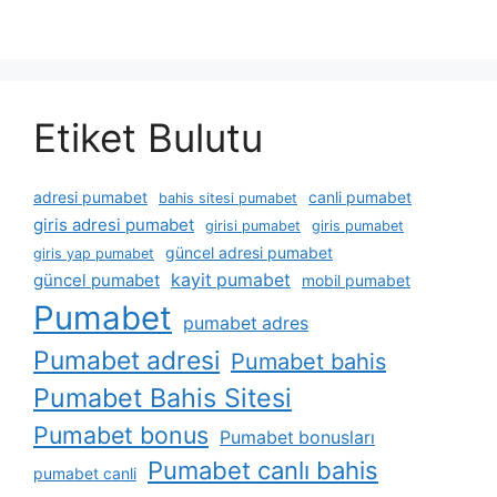
Etiket Bulutu
adresi pumabet
canli pumabet
bahis sitesi pumabet
giris adresi pumabet
girisi pumabet
giris pumabet
güncel adresi pumabet
giris yap pumabet
güncel pumabet
kayit pumabet
mobil pumabet
Pumabet
pumabet adres
Pumabet adresi
Pumabet bahis
Pumabet Bahis Sitesi
Pumabet bonus
Pumabet bonusları
Pumabet canlı bahis
pumabet canli