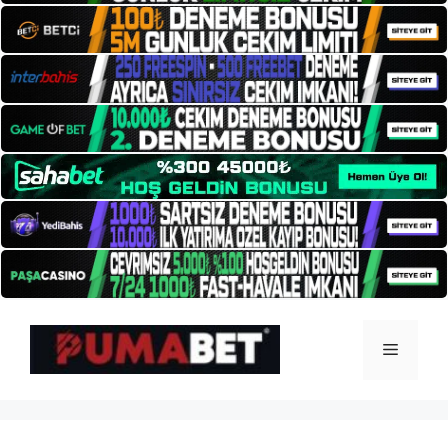
İçeriğe
atla
Menü