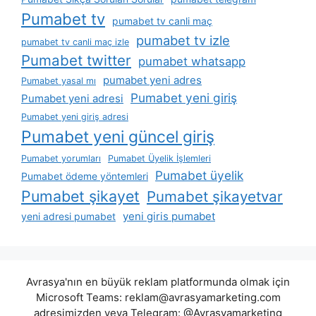
Pumabet tv
pumabet tv canli maç
pumabet tv izle
pumabet tv canli maç izle
Pumabet twitter
pumabet whatsapp
pumabet yeni adres
Pumabet yasal mı
Pumabet yeni giriş
Pumabet yeni adresi
Pumabet yeni giriş adresi
Pumabet yeni güncel giriş
Pumabet yorumları
Pumabet Üyelik İşlemleri
Pumabet üyelik
Pumabet ödeme yöntemleri
Pumabet şikayet
Pumabet şikayetvar
yeni giris pumabet
yeni adresi pumabet
Avrasya'nın en büyük reklam platformunda olmak için
Microsoft Teams:
reklam@avrasyamarketing.com
adresimizden veya Telegram: @Avrasyamarketing