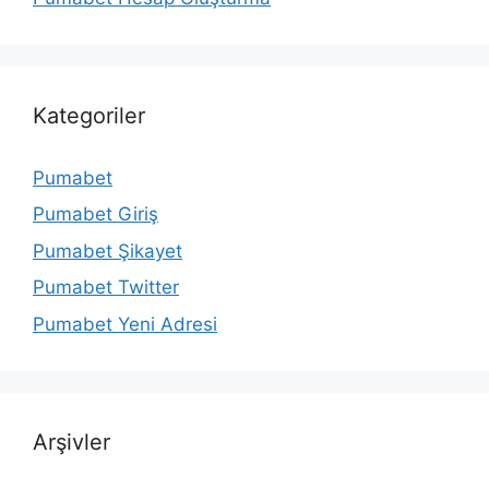
Kategoriler
Pumabet
Pumabet Giriş
Pumabet Şikayet
Pumabet Twitter
Pumabet Yeni Adresi
Arşivler