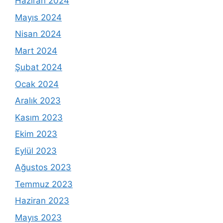
Haziran 2024
Mayıs 2024
Nisan 2024
Mart 2024
Şubat 2024
Ocak 2024
Aralık 2023
Kasım 2023
Ekim 2023
Eylül 2023
Ağustos 2023
Temmuz 2023
Haziran 2023
Mayıs 2023