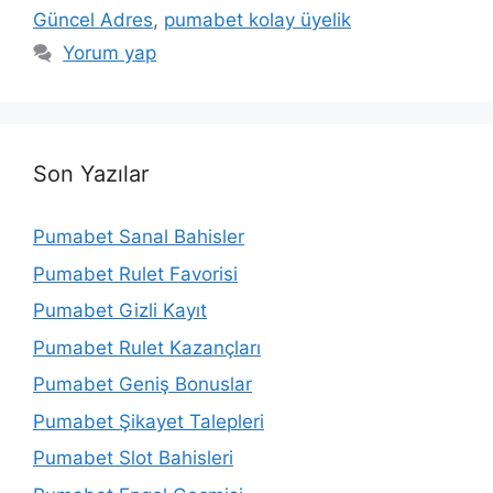
Güncel Adres
,
pumabet kolay üyelik
Yorum yap
Son Yazılar
Pumabet Sanal Bahisler
Pumabet Rulet Favorisi
Pumabet Gizli Kayıt
Pumabet Rulet Kazançları
Pumabet Geniş Bonuslar
Pumabet Şikayet Talepleri
Pumabet Slot Bahisleri