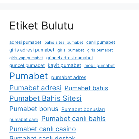
Etiket Bulutu
adresi pumabet
canli pumabet
bahis sitesi pumabet
giris adresi pumabet
girisi pumabet
giris pumabet
güncel adresi pumabet
giris yap pumabet
güncel pumabet
kayit pumabet
mobil pumabet
Pumabet
pumabet adres
Pumabet adresi
Pumabet bahis
Pumabet Bahis Sitesi
Pumabet bonus
Pumabet bonusları
Pumabet canlı bahis
pumabet canli
Pumabet canlı casino
Pumabet canlı destek