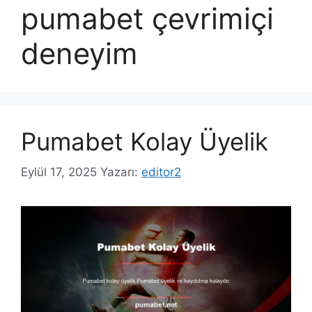
pumabet çevrimiçi
deneyim
Pumabet Kolay Üyelik
Eylül 17, 2025
Yazarı:
editor2