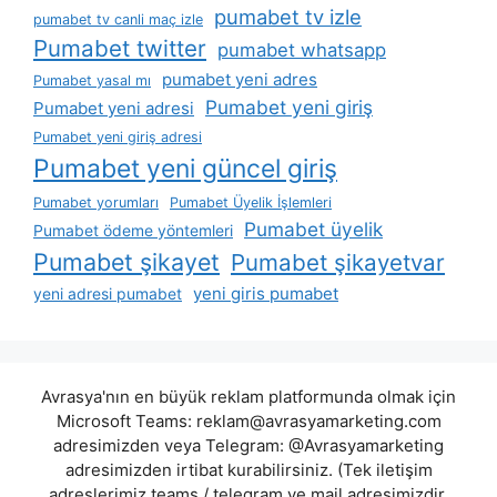
pumabet tv izle
pumabet tv canli maç izle
Pumabet twitter
pumabet whatsapp
pumabet yeni adres
Pumabet yasal mı
Pumabet yeni giriş
Pumabet yeni adresi
Pumabet yeni giriş adresi
Pumabet yeni güncel giriş
Pumabet yorumları
Pumabet Üyelik İşlemleri
Pumabet üyelik
Pumabet ödeme yöntemleri
Pumabet şikayet
Pumabet şikayetvar
yeni giris pumabet
yeni adresi pumabet
Avrasya'nın en büyük reklam platformunda olmak için
Microsoft Teams:
reklam@avrasyamarketing.com
adresimizden veya Telegram: @Avrasyamarketing
adresimizden irtibat kurabilirsiniz. (Tek iletişim
adreslerimiz teams / telegram ve mail adresimizdir.