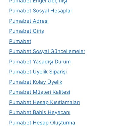
Pumabet Engel Geçmişi
Pumabet Sosyal Hesaplar
Pumabet Adresi
Pumabet Giriş
Pumabet
Pumabet Sosyal Güncellemeler
Pumabet Yasadışı Durum
Pumabet Üyelik Siparişi
Pumabet Kolay Üyelik
Pumabet Müşteri Kalitesi
Pumabet Hesap Kısıtlamaları
Pumabet Bahis Heyecanı
Pumabet Hesap Oluşturma