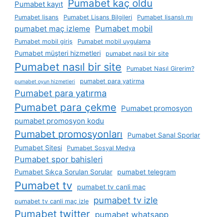
Pumabet kaç oldu
Pumabet kayıt
Pumabet lisans
Pumabet Lisans Bilgileri
Pumabet lisanslı mı
Pumabet mobil
pumabet maç izleme
Pumabet mobil giriş
Pumabet mobil uygulama
Pumabet müşteri hizmetleri
pumabet nasil bir site
Pumabet nasıl bir site
Pumabet Nasıl Girerim?
pumabet para yatirma
pumabet oyun hizmetleri
Pumabet para yatırma
Pumabet para çekme
Pumabet promosyon
pumabet promosyon kodu
Pumabet promosyonları
Pumabet Sanal Sporlar
Pumabet Sitesi
Pumabet Sosyal Medya
Pumabet spor bahisleri
Pumabet Sıkça Sorulan Sorular
pumabet telegram
Pumabet tv
pumabet tv canli maç
pumabet tv izle
pumabet tv canli maç izle
Pumabet twitter
pumabet whatsapp