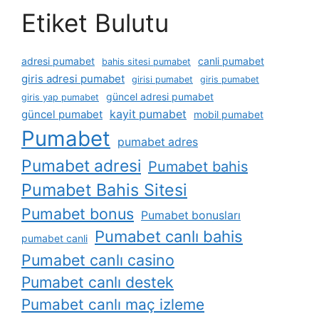
Etiket Bulutu
adresi pumabet
canli pumabet
bahis sitesi pumabet
giris adresi pumabet
girisi pumabet
giris pumabet
güncel adresi pumabet
giris yap pumabet
güncel pumabet
kayit pumabet
mobil pumabet
Pumabet
pumabet adres
Pumabet adresi
Pumabet bahis
Pumabet Bahis Sitesi
Pumabet bonus
Pumabet bonusları
Pumabet canlı bahis
pumabet canli
Pumabet canlı casino
Pumabet canlı destek
Pumabet canlı maç izleme