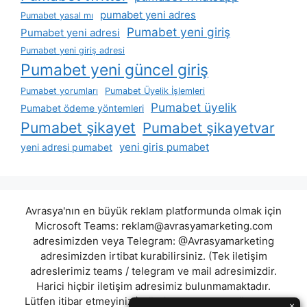
pumabet yeni adres
Pumabet yasal mı
Pumabet yeni giriş
Pumabet yeni adresi
Pumabet yeni giriş adresi
Pumabet yeni güncel giriş
Pumabet yorumları
Pumabet Üyelik İşlemleri
Pumabet üyelik
Pumabet ödeme yöntemleri
Pumabet şikayet
Pumabet şikayetvar
yeni giris pumabet
yeni adresi pumabet
Avrasya'nın en büyük reklam platformunda olmak için
Microsoft Teams:
reklam@avrasyamarketing.com
adresimizden veya Telegram: @Avrasyamarketing
adresimizden irtibat kurabilirsiniz. (Tek iletişim
adreslerimiz teams / telegram ve mail adresimizdir.
Harici hiçbir iletişim adresimiz bulunmamaktadır.
Lütfen itibar etmeyiniz.) Türkiye yasalarına göre 7258