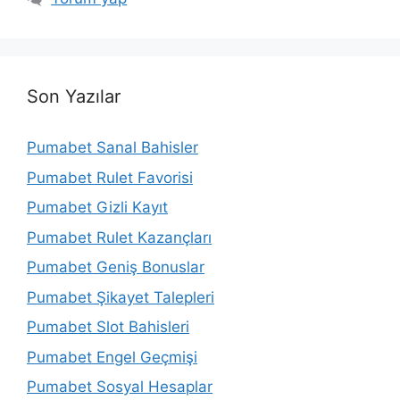
Son Yazılar
Pumabet Sanal Bahisler
Pumabet Rulet Favorisi
Pumabet Gizli Kayıt
Pumabet Rulet Kazançları
Pumabet Geniş Bonuslar
Pumabet Şikayet Talepleri
Pumabet Slot Bahisleri
Pumabet Engel Geçmişi
Pumabet Sosyal Hesaplar