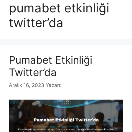
pumabet etkinliği
twitter’da
Pumabet Etkinliği
Twitter’da
Aralık 16, 2023
Yazarı: