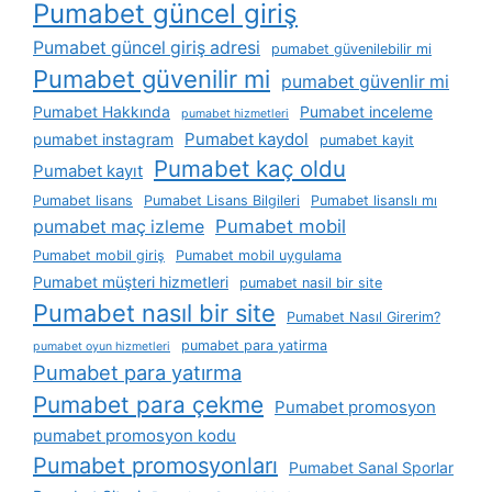
Pumabet güncel giriş
Pumabet güncel giriş adresi
pumabet güvenilebilir mi
Pumabet güvenilir mi
pumabet güvenlir mi
Pumabet Hakkında
Pumabet inceleme
pumabet hizmetleri
Pumabet kaydol
pumabet instagram
pumabet kayit
Pumabet kaç oldu
Pumabet kayıt
Pumabet lisans
Pumabet Lisans Bilgileri
Pumabet lisanslı mı
Pumabet mobil
pumabet maç izleme
Pumabet mobil giriş
Pumabet mobil uygulama
Pumabet müşteri hizmetleri
pumabet nasil bir site
Pumabet nasıl bir site
Pumabet Nasıl Girerim?
pumabet para yatirma
pumabet oyun hizmetleri
Pumabet para yatırma
Pumabet para çekme
Pumabet promosyon
pumabet promosyon kodu
Pumabet promosyonları
Pumabet Sanal Sporlar