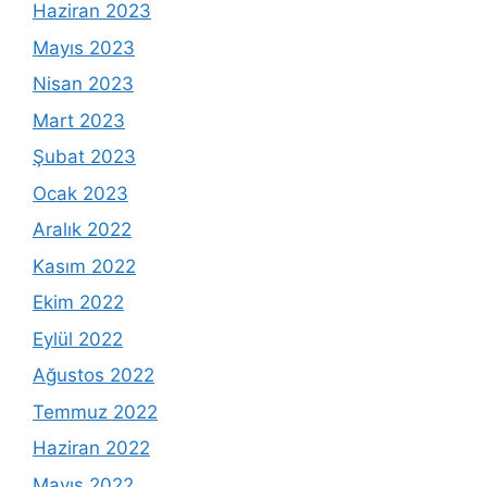
Haziran 2023
Mayıs 2023
Nisan 2023
Mart 2023
Şubat 2023
Ocak 2023
Aralık 2022
Kasım 2022
Ekim 2022
Eylül 2022
Ağustos 2022
Temmuz 2022
Haziran 2022
Mayıs 2022