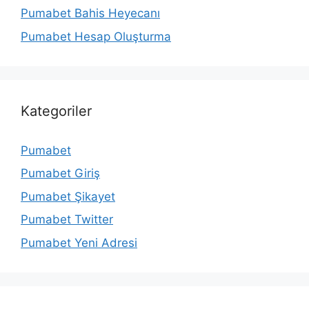
Pumabet Bahis Heyecanı
Pumabet Hesap Oluşturma
Kategoriler
Pumabet
Pumabet Giriş
Pumabet Şikayet
Pumabet Twitter
Pumabet Yeni Adresi