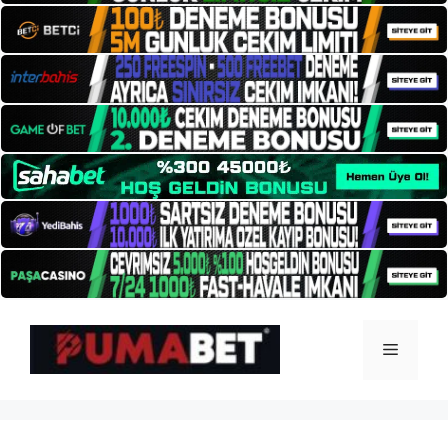
İçeriğe
atla
Menü