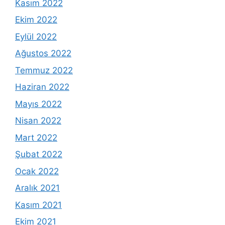
Kasım 2022
Ekim 2022
Eylül 2022
Ağustos 2022
Temmuz 2022
Haziran 2022
Mayıs 2022
Nisan 2022
Mart 2022
Şubat 2022
Ocak 2022
Aralık 2021
Kasım 2021
Ekim 2021