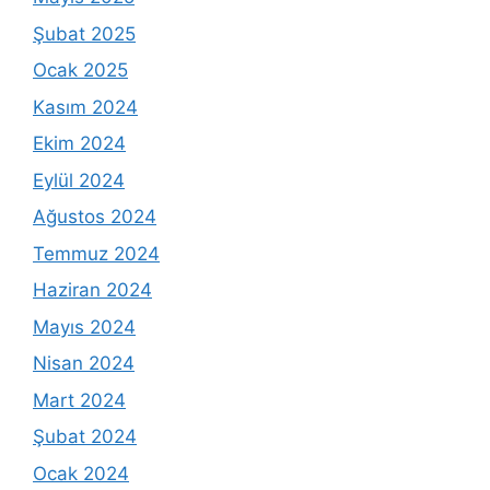
Şubat 2025
Ocak 2025
Kasım 2024
Ekim 2024
Eylül 2024
Ağustos 2024
Temmuz 2024
Haziran 2024
Mayıs 2024
Nisan 2024
Mart 2024
Şubat 2024
Ocak 2024