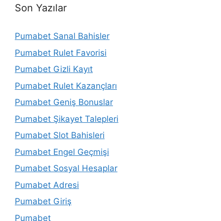
Son Yazılar
Pumabet Sanal Bahisler
Pumabet Rulet Favorisi
Pumabet Gizli Kayıt
Pumabet Rulet Kazançları
Pumabet Geniş Bonuslar
Pumabet Şikayet Talepleri
Pumabet Slot Bahisleri
Pumabet Engel Geçmişi
Pumabet Sosyal Hesaplar
Pumabet Adresi
Pumabet Giriş
Pumabet