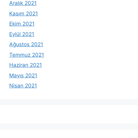
Aralık 2021
Kasım 2021
Ekim 2021
Eylül 2021
Ağustos 2021
Temmuz 2021
Haziran 2021
Mayıs 2021
Nisan 2021