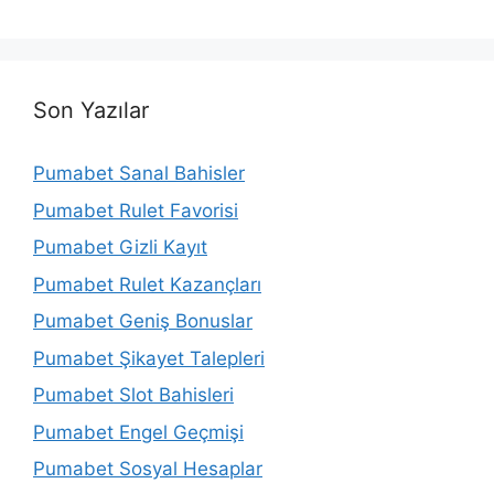
Son Yazılar
Pumabet Sanal Bahisler
Pumabet Rulet Favorisi
Pumabet Gizli Kayıt
Pumabet Rulet Kazançları
Pumabet Geniş Bonuslar
Pumabet Şikayet Talepleri
Pumabet Slot Bahisleri
Pumabet Engel Geçmişi
Pumabet Sosyal Hesaplar