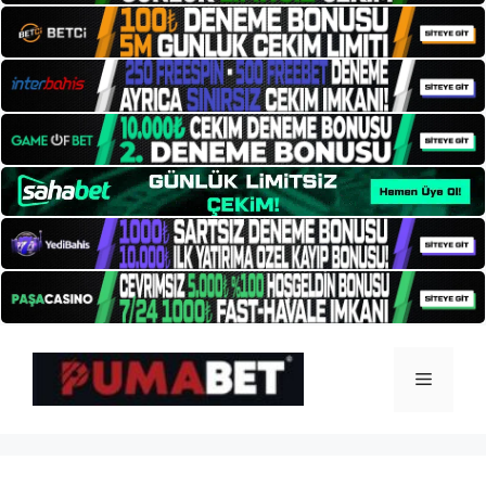
İçeriğe
atla
Menü