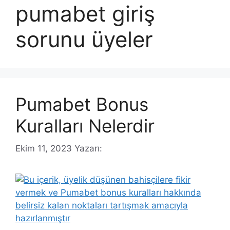
pumabet giriş
sorunu üyeler
Pumabet Bonus
Kuralları Nelerdir
Ekim 11, 2023
Yazarı: