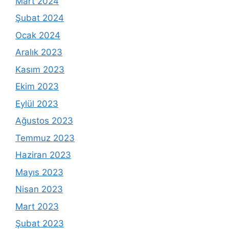
Mart 2024
Şubat 2024
Ocak 2024
Aralık 2023
Kasım 2023
Ekim 2023
Eylül 2023
Ağustos 2023
Temmuz 2023
Haziran 2023
Mayıs 2023
Nisan 2023
Mart 2023
Şubat 2023