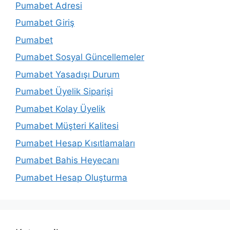
Pumabet Adresi
Pumabet Giriş
Pumabet
Pumabet Sosyal Güncellemeler
Pumabet Yasadışı Durum
Pumabet Üyelik Siparişi
Pumabet Kolay Üyelik
Pumabet Müşteri Kalitesi
Pumabet Hesap Kısıtlamaları
Pumabet Bahis Heyecanı
Pumabet Hesap Oluşturma