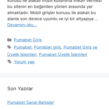
konusu ile alakalı mobil kullanıma imkân vermesi
bu sitenin en beğenilen yönleri arasında yer
almaktadır. Mobil girişler konusu ile alakalı bu
alanla son derece uyumlu ve iyi bir altyapıya …
Devamını oku…
Kategoriler
Pumabet Giriş
Etiketler
Pumabet
,
Pumabet giriş
,
Pumabet Giriş ve
Üyelik İşlemleri
,
Pumabet Üyelik İşlemleri
Yorum yap
Son Yazılar
Pumabet Sanal Bahisler