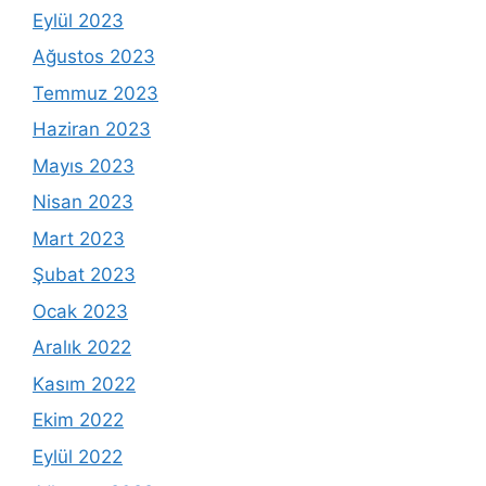
Eylül 2023
Ağustos 2023
Temmuz 2023
Haziran 2023
Mayıs 2023
Nisan 2023
Mart 2023
Şubat 2023
Ocak 2023
Aralık 2022
Kasım 2022
Ekim 2022
Eylül 2022