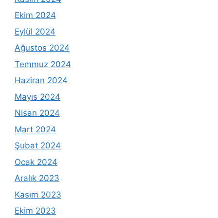
Ekim 2024
Eylül 2024
Ağustos 2024
Temmuz 2024
Haziran 2024
Mayıs 2024
Nisan 2024
Mart 2024
Şubat 2024
Ocak 2024
Aralık 2023
Kasım 2023
Ekim 2023