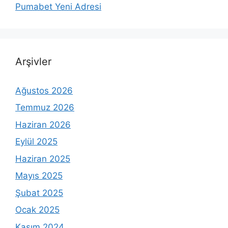
Pumabet Yeni Adresi
Arşivler
Ağustos 2026
Temmuz 2026
Haziran 2026
Eylül 2025
Haziran 2025
Mayıs 2025
Şubat 2025
Ocak 2025
Kasım 2024