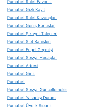
Pumabet Rulet Favorisi
Pumabet Gizli Kayıt
Pumabet Rulet Kazançları
Pumabet Geniş Bonuslar
Pumabet Şikayet Talepleri
Pumabet Slot Bahisleri
Pumabet Engel Geçmişi
Pumabet Sosyal Hesaplar
Pumabet Adresi
Pumabet Giriş
Pumabet
Pumabet Sosyal Güncellemeler
Pumabet Yasadışı Durum
Pumabet Üyelik Siparişi