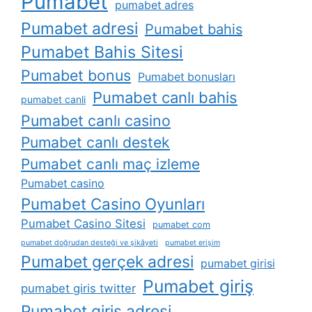
Pumabet
pumabet adres
Pumabet adresi
Pumabet bahis
Pumabet Bahis Sitesi
Pumabet bonus
Pumabet bonusları
Pumabet canlı bahis
pumabet canli
Pumabet canlı casino
Pumabet canlı destek
Pumabet canlı maç izleme
Pumabet casino
Pumabet Casino Oyunları
Pumabet Casino Sitesi
pumabet com
pumabet doğrudan desteği ve şikâyeti
pumabet erişim
Pumabet gerçek adresi
pumabet girisi
Pumabet giriş
pumabet giris twitter
Pumabet giriş adresi