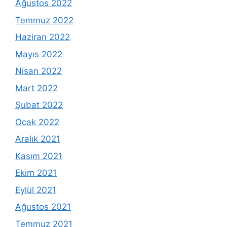
Ağustos 2022
Temmuz 2022
Haziran 2022
Mayıs 2022
Nisan 2022
Mart 2022
Şubat 2022
Ocak 2022
Aralık 2021
Kasım 2021
Ekim 2021
Eylül 2021
Ağustos 2021
Temmuz 2021