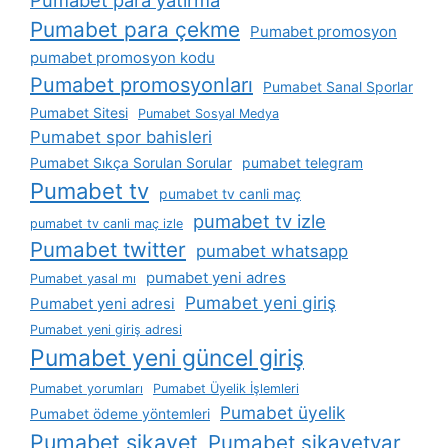
Pumabet para yatırma
Pumabet para çekme
Pumabet promosyon
pumabet promosyon kodu
Pumabet promosyonları
Pumabet Sanal Sporlar
Pumabet Sitesi
Pumabet Sosyal Medya
Pumabet spor bahisleri
Pumabet Sıkça Sorulan Sorular
pumabet telegram
Pumabet tv
pumabet tv canli maç
pumabet tv izle
pumabet tv canli maç izle
Pumabet twitter
pumabet whatsapp
pumabet yeni adres
Pumabet yasal mı
Pumabet yeni giriş
Pumabet yeni adresi
Pumabet yeni giriş adresi
Pumabet yeni güncel giriş
Pumabet yorumları
Pumabet Üyelik İşlemleri
Pumabet üyelik
Pumabet ödeme yöntemleri
Pumabet şikayet
Pumabet şikayetvar