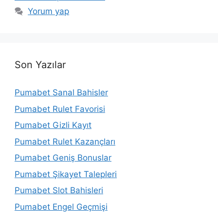
Yorum yap
Son Yazılar
Pumabet Sanal Bahisler
Pumabet Rulet Favorisi
Pumabet Gizli Kayıt
Pumabet Rulet Kazançları
Pumabet Geniş Bonuslar
Pumabet Şikayet Talepleri
Pumabet Slot Bahisleri
Pumabet Engel Geçmişi