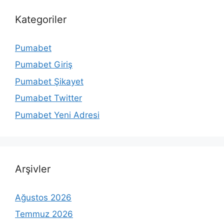
Kategoriler
Pumabet
Pumabet Giriş
Pumabet Şikayet
Pumabet Twitter
Pumabet Yeni Adresi
Arşivler
Ağustos 2026
Temmuz 2026