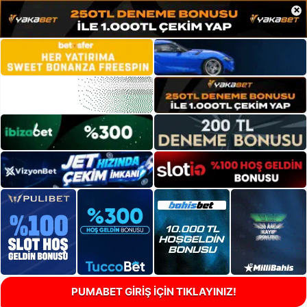
×
PUMABET GİRİŞ İÇİN TIKLAYINIZ!