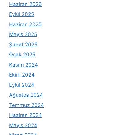
Haziran 2026
Eylül 2025
Haziran 2025
Mayıs 2025
Şubat 2025
Ocak 2025
Kasım 2024
Ekim 2024
Eylül 2024
Ağustos 2024
Temmuz 2024
Haziran 2024
Mayıs 2024