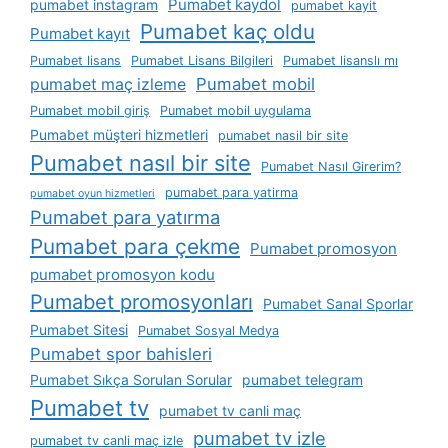
Pumabet kaydol
pumabet instagram
pumabet kayit
Pumabet kaç oldu
Pumabet kayıt
Pumabet lisans
Pumabet Lisans Bilgileri
Pumabet lisanslı mı
Pumabet mobil
pumabet maç izleme
Pumabet mobil giriş
Pumabet mobil uygulama
Pumabet müşteri hizmetleri
pumabet nasil bir site
Pumabet nasıl bir site
Pumabet Nasıl Girerim?
pumabet para yatirma
pumabet oyun hizmetleri
Pumabet para yatırma
Pumabet para çekme
Pumabet promosyon
pumabet promosyon kodu
Pumabet promosyonları
Pumabet Sanal Sporlar
Pumabet Sitesi
Pumabet Sosyal Medya
Pumabet spor bahisleri
Pumabet Sıkça Sorulan Sorular
pumabet telegram
Pumabet tv
pumabet tv canli maç
pumabet tv izle
pumabet tv canli maç izle