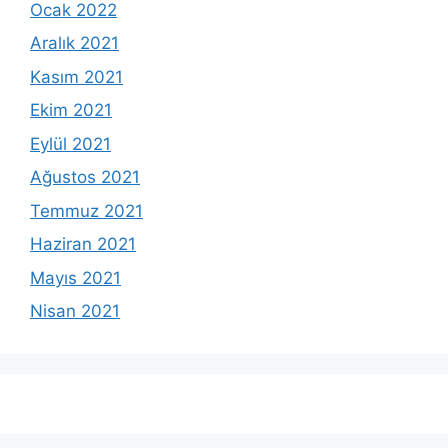
Ocak 2022
Aralık 2021
Kasım 2021
Ekim 2021
Eylül 2021
Ağustos 2021
Temmuz 2021
Haziran 2021
Mayıs 2021
Nisan 2021