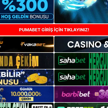
PUMABET GİRİŞ İÇİN TIKLAYINIZ!