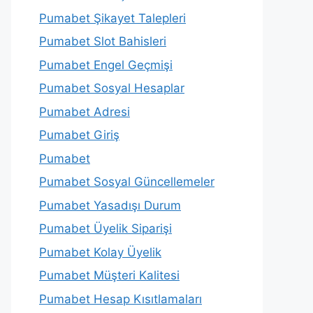
Pumabet Şikayet Talepleri
Pumabet Slot Bahisleri
Pumabet Engel Geçmişi
Pumabet Sosyal Hesaplar
Pumabet Adresi
Pumabet Giriş
Pumabet
Pumabet Sosyal Güncellemeler
Pumabet Yasadışı Durum
Pumabet Üyelik Siparişi
Pumabet Kolay Üyelik
Pumabet Müşteri Kalitesi
Pumabet Hesap Kısıtlamaları