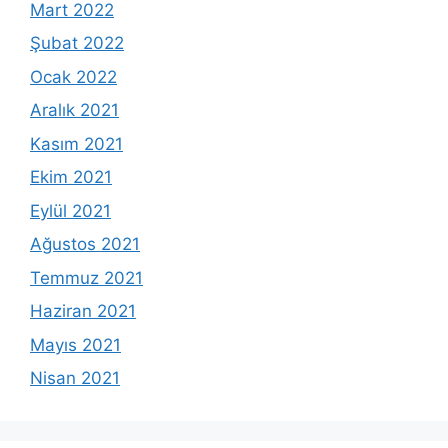
Mart 2022
Şubat 2022
Ocak 2022
Aralık 2021
Kasım 2021
Ekim 2021
Eylül 2021
Ağustos 2021
Temmuz 2021
Haziran 2021
Mayıs 2021
Nisan 2021