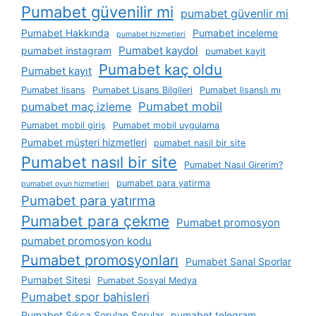
Pumabet güvenilir mi
pumabet güvenlir mi
Pumabet Hakkında
Pumabet inceleme
pumabet hizmetleri
Pumabet kaydol
pumabet instagram
pumabet kayit
Pumabet kaç oldu
Pumabet kayıt
Pumabet lisans
Pumabet Lisans Bilgileri
Pumabet lisanslı mı
Pumabet mobil
pumabet maç izleme
Pumabet mobil giriş
Pumabet mobil uygulama
Pumabet müşteri hizmetleri
pumabet nasil bir site
Pumabet nasıl bir site
Pumabet Nasıl Girerim?
pumabet para yatirma
pumabet oyun hizmetleri
Pumabet para yatırma
Pumabet para çekme
Pumabet promosyon
pumabet promosyon kodu
Pumabet promosyonları
Pumabet Sanal Sporlar
Pumabet Sitesi
Pumabet Sosyal Medya
Pumabet spor bahisleri
Pumabet Sıkça Sorulan Sorular
pumabet telegram