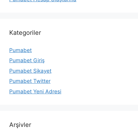
Kategoriler
Pumabet
Pumabet Giriş
Pumabet Şikayet
Pumabet Twitter
Pumabet Yeni Adresi
Arşivler