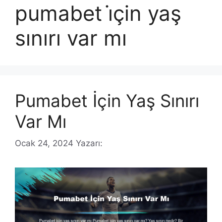
pumabet i̇çin yaş
sınırı var mı
Pumabet İçin Yaş Sınırı
Var Mı
Ocak 24, 2024
Yazarı: