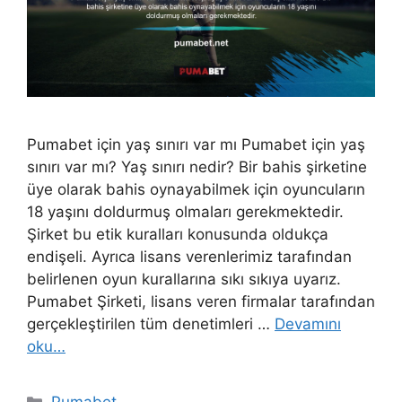
Pumabet için yaş sınırı var mı Pumabet için yaş
sınırı var mı? Yaş sınırı nedir? Bir bahis şirketine
üye olarak bahis oynayabilmek için oyuncuların
18 yaşını doldurmuş olmaları gerekmektedir.
Şirket bu etik kuralları konusunda oldukça
endişeli. Ayrıca lisans verenlerimiz tarafından
belirlenen oyun kurallarına sıkı sıkıya uyarız.
Pumabet Şirketi, lisans veren firmalar tarafından
gerçekleştirilen tüm denetimleri …
Devamını
oku…
Kategoriler