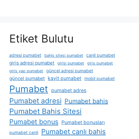
Etiket Bulutu
adresi pumabet
canli pumabet
bahis sitesi pumabet
giris adresi pumabet
girisi pumabet
giris pumabet
güncel adresi pumabet
giris yap pumabet
güncel pumabet
kayit pumabet
mobil pumabet
Pumabet
pumabet adres
Pumabet adresi
Pumabet bahis
Pumabet Bahis Sitesi
Pumabet bonus
Pumabet bonusları
Pumabet canlı bahis
pumabet canli