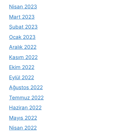
Nisan 2023
Mart 2023
Şubat 2023
Ocak 2023
Aralık 2022
Kasım 2022
Ekim 2022
Eylül 2022
Ağustos 2022
Temmuz 2022
Haziran 2022
Mayıs 2022
Nisan 2022