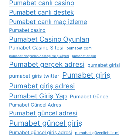
Pumabet canlı casino
Pumabet canlı destek
Pumabet canlı maç izleme
Pumabet casino
Pumabet Casino Oyunları
Pumabet Casino Sitesi
pumabet com
pumabet doğrudan desteği ve şikâyeti
pumabet erişim
Pumabet gerçek adresi
pumabet girisi
Pumabet giriş
pumabet giris twitter
Pumabet giriş adresi
Pumabet Giriş Yap
Pumabet Güncel
Pumabet Güncel Adres
Pumabet güncel adresi
Pumabet güncel giriş
Pumabet güncel giriş adresi
pumabet güvenilebilir mi