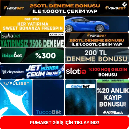
×
PUMABET GİRİŞ İÇİN TIKLAYINIZ!