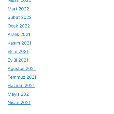
Nisan 2022
Mart 2022
Şubat 2022
Ocak 2022
Aralık 2021
Kasım 2021
Ekim 2021
Eylül 2021
Ağustos 2021
Temmuz 2021
Haziran 2021
Mayıs 2021
Nisan 2021