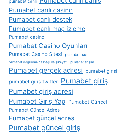
Pumabet canlı bahis
pumabet canli
Pumabet canlı casino
Pumabet canlı destek
Pumabet canlı maç izleme
Pumabet casino
Pumabet Casino Oyunları
Pumabet Casino Sitesi
pumabet com
pumabet doğrudan desteği ve şikâyeti
pumabet erişim
Pumabet gerçek adresi
pumabet girisi
Pumabet giriş
pumabet giris twitter
Pumabet giriş adresi
Pumabet Giriş Yap
Pumabet Güncel
Pumabet Güncel Adres
Pumabet güncel adresi
Pumabet güncel giriş