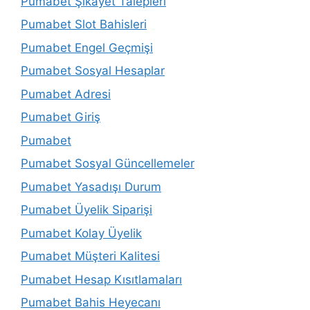
Pumabet Şikayet Talepleri
Pumabet Slot Bahisleri
Pumabet Engel Geçmişi
Pumabet Sosyal Hesaplar
Pumabet Adresi
Pumabet Giriş
Pumabet
Pumabet Sosyal Güncellemeler
Pumabet Yasadışı Durum
Pumabet Üyelik Siparişi
Pumabet Kolay Üyelik
Pumabet Müşteri Kalitesi
Pumabet Hesap Kısıtlamaları
Pumabet Bahis Heyecanı