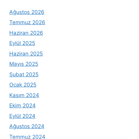
Ağustos 2026
Temmuz 2026
Haziran 2026
Eylül 2025
Haziran 2025
Mayıs 2025
Şubat 2025
Ocak 2025
Kasım 2024
Ekim 2024
Eylül 2024
Ağustos 2024
Temmuz 2024