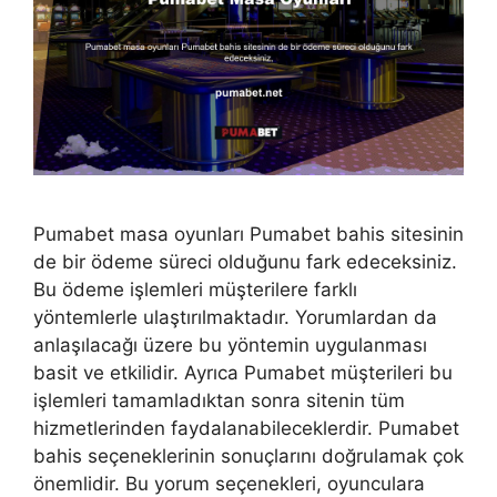
Pumabet masa oyunları Pumabet bahis sitesinin
de bir ödeme süreci olduğunu fark edeceksiniz.
Bu ödeme işlemleri müşterilere farklı
yöntemlerle ulaştırılmaktadır. Yorumlardan da
anlaşılacağı üzere bu yöntemin uygulanması
basit ve etkilidir. Ayrıca Pumabet müşterileri bu
işlemleri tamamladıktan sonra sitenin tüm
hizmetlerinden faydalanabileceklerdir. Pumabet
bahis seçeneklerinin sonuçlarını doğrulamak çok
önemlidir. Bu yorum seçenekleri, oyunculara