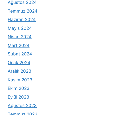
Ağustos 2024
Temmuz 2024
Haziran 2024
Mayıs 2024
Nisan 2024
Mart 2024
Şubat 2024
Ocak 2024
Aralık 2023
Kasım 2023
Ekim 2023
Eylül 2023
Ağustos 2023
Temmuz 2023