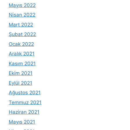
Mayıs 2022
Nisan 2022
Mart 2022
Şubat 2022
Ocak 2022
Aralık 2021
Kasım 2021
Ekim 2021
Eylül 2021
Ağustos 2021
Temmuz 2021
Haziran 2021
Mayıs 2021