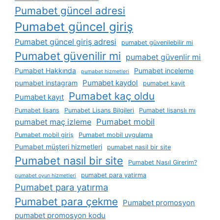
Pumabet güncel adresi
Pumabet güncel giriş
Pumabet güncel giriş adresi
pumabet güvenilebilir mi
Pumabet güvenilir mi
pumabet güvenlir mi
Pumabet Hakkında
Pumabet inceleme
pumabet hizmetleri
Pumabet kaydol
pumabet instagram
pumabet kayit
Pumabet kaç oldu
Pumabet kayıt
Pumabet lisans
Pumabet Lisans Bilgileri
Pumabet lisanslı mı
Pumabet mobil
pumabet maç izleme
Pumabet mobil giriş
Pumabet mobil uygulama
Pumabet müşteri hizmetleri
pumabet nasil bir site
Pumabet nasıl bir site
Pumabet Nasıl Girerim?
pumabet para yatirma
pumabet oyun hizmetleri
Pumabet para yatırma
Pumabet para çekme
Pumabet promosyon
pumabet promosyon kodu