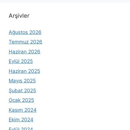
Arşivler
Ağustos 2026
Temmuz 2026
Haziran 2026
Eylül 2025
Haziran 2025
Mayıs 2025
Şubat 2025
Ocak 2025
Kasım 2024
Ekim 2024
Eylül 2024