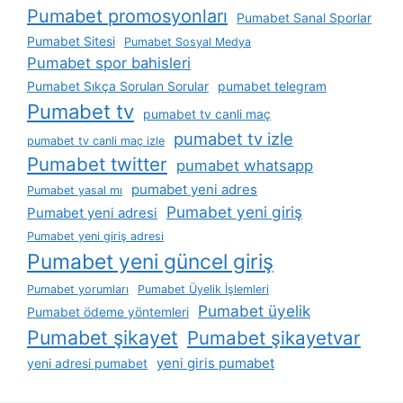
Pumabet promosyonları
Pumabet Sanal Sporlar
Pumabet Sitesi
Pumabet Sosyal Medya
Pumabet spor bahisleri
Pumabet Sıkça Sorulan Sorular
pumabet telegram
Pumabet tv
pumabet tv canli maç
pumabet tv izle
pumabet tv canli maç izle
Pumabet twitter
pumabet whatsapp
pumabet yeni adres
Pumabet yasal mı
Pumabet yeni giriş
Pumabet yeni adresi
Pumabet yeni giriş adresi
Pumabet yeni güncel giriş
Pumabet yorumları
Pumabet Üyelik İşlemleri
Pumabet üyelik
Pumabet ödeme yöntemleri
Pumabet şikayet
Pumabet şikayetvar
yeni giris pumabet
yeni adresi pumabet