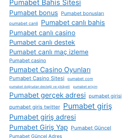
Pumabet Bahis Sitesi
Pumabet bonus
Pumabet bonusları
Pumabet canlı bahis
pumabet canli
Pumabet canlı casino
Pumabet canlı destek
Pumabet canlı maç izleme
Pumabet casino
Pumabet Casino Oyunları
Pumabet Casino Sitesi
pumabet com
pumabet doğrudan desteği ve şikâyeti
pumabet erişim
Pumabet gerçek adresi
pumabet girisi
Pumabet giriş
pumabet giris twitter
Pumabet giriş adresi
Pumabet Giriş Yap
Pumabet Güncel
Pumabet Güncel Adres