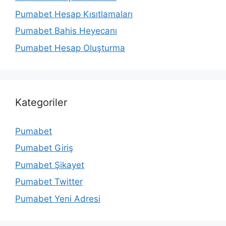
Pumabet Hesap Kısıtlamaları
Pumabet Bahis Heyecanı
Pumabet Hesap Oluşturma
Kategoriler
Pumabet
Pumabet Giriş
Pumabet Şikayet
Pumabet Twitter
Pumabet Yeni Adresi