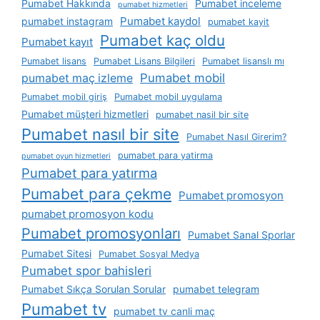
Pumabet Hakkında
Pumabet inceleme
pumabet hizmetleri
Pumabet kaydol
pumabet instagram
pumabet kayit
Pumabet kaç oldu
Pumabet kayıt
Pumabet lisans
Pumabet Lisans Bilgileri
Pumabet lisanslı mı
Pumabet mobil
pumabet maç izleme
Pumabet mobil giriş
Pumabet mobil uygulama
Pumabet müşteri hizmetleri
pumabet nasil bir site
Pumabet nasıl bir site
Pumabet Nasıl Girerim?
pumabet para yatirma
pumabet oyun hizmetleri
Pumabet para yatırma
Pumabet para çekme
Pumabet promosyon
pumabet promosyon kodu
Pumabet promosyonları
Pumabet Sanal Sporlar
Pumabet Sitesi
Pumabet Sosyal Medya
Pumabet spor bahisleri
Pumabet Sıkça Sorulan Sorular
pumabet telegram
Pumabet tv
pumabet tv canli maç