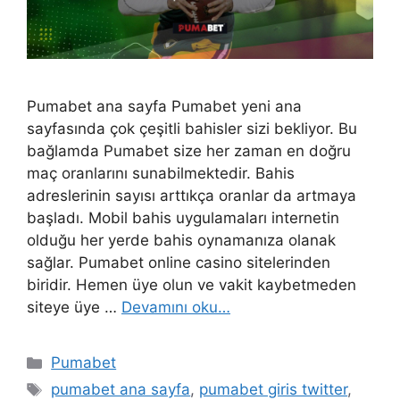
Pumabet ana sayfa Pumabet yeni ana
sayfasında çok çeşitli bahisler sizi bekliyor. Bu
bağlamda Pumabet size her zaman en doğru
maç oranlarını sunabilmektedir. Bahis
adreslerinin sayısı arttıkça oranlar da artmaya
başladı. Mobil bahis uygulamaları internetin
olduğu her yerde bahis oynamanıza olanak
sağlar. Pumabet online casino sitelerinden
biridir. Hemen üye olun ve vakit kaybetmeden
siteye üye …
Devamını oku…
Kategoriler
Pumabet
Etiketler
pumabet ana sayfa
,
pumabet giris twitter
,