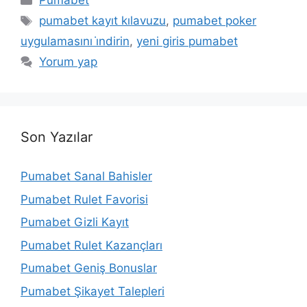
Pumabet
Etiketler
pumabet kayıt kılavuzu
,
pumabet poker
uygulamasını i̇ndirin
,
yeni giris pumabet
Yorum yap
Son Yazılar
Pumabet Sanal Bahisler
Pumabet Rulet Favorisi
Pumabet Gizli Kayıt
Pumabet Rulet Kazançları
Pumabet Geniş Bonuslar
Pumabet Şikayet Talepleri