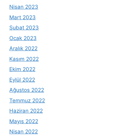
Nisan 2023
Mart 2023
Şubat 2023
Ocak 2023
Aralık 2022
Kasım 2022
Ekim 2022
Eylül 2022
Ağustos 2022
Temmuz 2022
Haziran 2022
Mayıs 2022
Nisan 2022