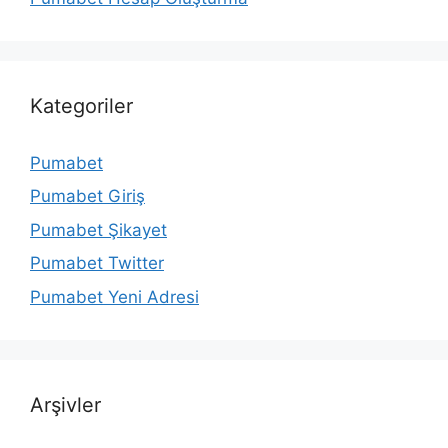
Kategoriler
Pumabet
Pumabet Giriş
Pumabet Şikayet
Pumabet Twitter
Pumabet Yeni Adresi
Arşivler