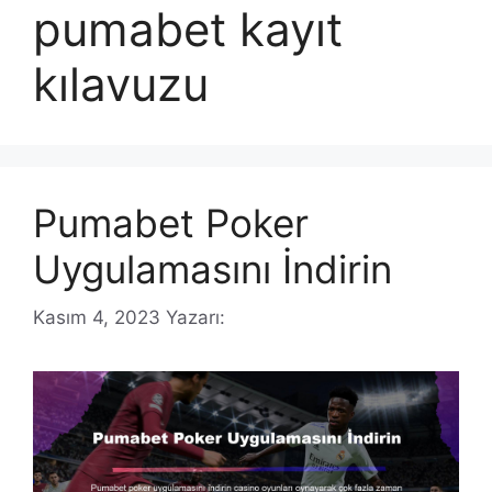
pumabet kayıt
kılavuzu
Pumabet Poker
Uygulamasını İndirin
Kasım 4, 2023
Yazarı: