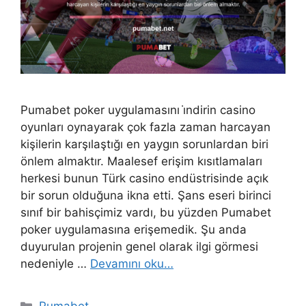
Pumabet poker uygulamasını i̇ndirin casino
oyunları oynayarak çok fazla zaman harcayan
kişilerin karşılaştığı en yaygın sorunlardan biri
önlem almaktır. Maalesef erişim kısıtlamaları
herkesi bunun Türk casino endüstrisinde açık
bir sorun olduğuna ikna etti. Şans eseri birinci
sınıf bir bahisçimiz vardı, bu yüzden Pumabet
poker uygulamasına erişemedik. Şu anda
duyurulan projenin genel olarak ilgi görmesi
nedeniyle …
Devamını oku…
Kategoriler