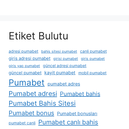
Etiket Bulutu
adresi pumabet
canli pumabet
bahis sitesi pumabet
giris adresi pumabet
girisi pumabet
giris pumabet
güncel adresi pumabet
giris yap pumabet
güncel pumabet
kayit pumabet
mobil pumabet
Pumabet
pumabet adres
Pumabet adresi
Pumabet bahis
Pumabet Bahis Sitesi
Pumabet bonus
Pumabet bonusları
Pumabet canlı bahis
pumabet canli