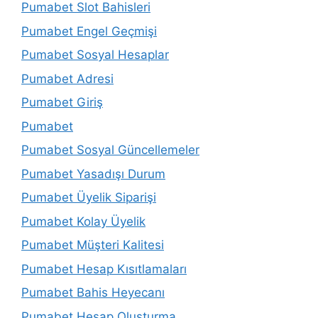
Pumabet Slot Bahisleri
Pumabet Engel Geçmişi
Pumabet Sosyal Hesaplar
Pumabet Adresi
Pumabet Giriş
Pumabet
Pumabet Sosyal Güncellemeler
Pumabet Yasadışı Durum
Pumabet Üyelik Siparişi
Pumabet Kolay Üyelik
Pumabet Müşteri Kalitesi
Pumabet Hesap Kısıtlamaları
Pumabet Bahis Heyecanı
Pumabet Hesap Oluşturma