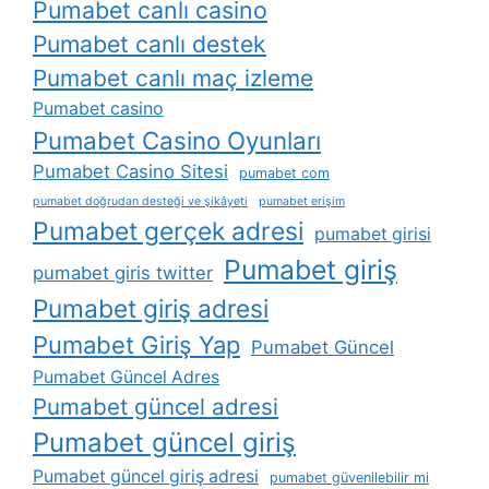
Pumabet canlı casino
Pumabet canlı destek
Pumabet canlı maç izleme
Pumabet casino
Pumabet Casino Oyunları
Pumabet Casino Sitesi
pumabet com
pumabet doğrudan desteği ve şikâyeti
pumabet erişim
Pumabet gerçek adresi
pumabet girisi
Pumabet giriş
pumabet giris twitter
Pumabet giriş adresi
Pumabet Giriş Yap
Pumabet Güncel
Pumabet Güncel Adres
Pumabet güncel adresi
Pumabet güncel giriş
Pumabet güncel giriş adresi
pumabet güvenilebilir mi