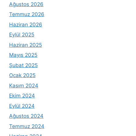
Ağustos 2026
Temmuz 2026
Haziran 2026
Eylül 2025
Haziran 2025
Mayıs 2025
Şubat 2025
Ocak 2025
Kasım 2024
Ekim 2024
Eylül 2024
Ağustos 2024
Temmuz 2024