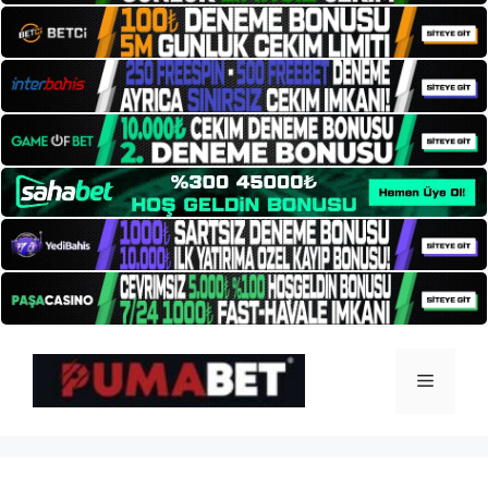
İçeriğe
atla
Menü