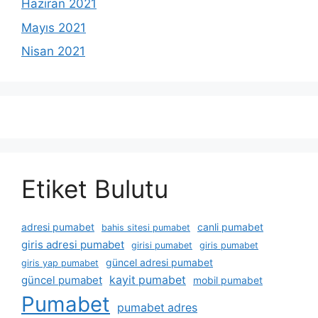
Haziran 2021
Mayıs 2021
Nisan 2021
Etiket Bulutu
adresi pumabet
canli pumabet
bahis sitesi pumabet
giris adresi pumabet
girisi pumabet
giris pumabet
güncel adresi pumabet
giris yap pumabet
güncel pumabet
kayit pumabet
mobil pumabet
Pumabet
pumabet adres