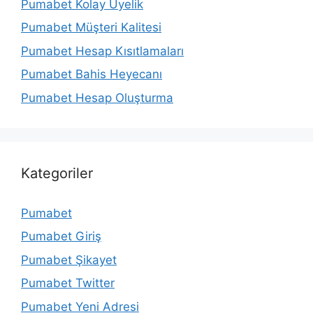
Pumabet Kolay Üyelik
Pumabet Müşteri Kalitesi
Pumabet Hesap Kısıtlamaları
Pumabet Bahis Heyecanı
Pumabet Hesap Oluşturma
Kategoriler
Pumabet
Pumabet Giriş
Pumabet Şikayet
Pumabet Twitter
Pumabet Yeni Adresi