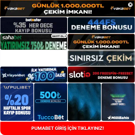
×
PUMABET GİRİŞ İÇİN TIKLAYINIZ!