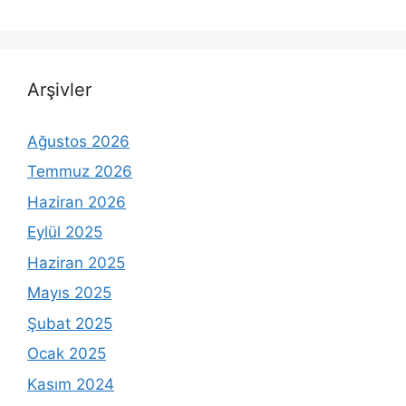
Arşivler
Ağustos 2026
Temmuz 2026
Haziran 2026
Eylül 2025
Haziran 2025
Mayıs 2025
Şubat 2025
Ocak 2025
Kasım 2024