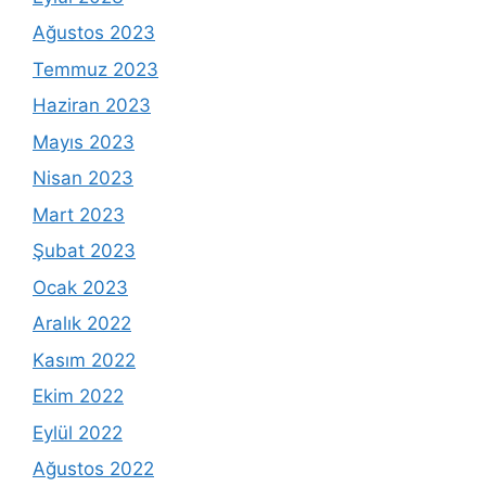
Ağustos 2023
Temmuz 2023
Haziran 2023
Mayıs 2023
Nisan 2023
Mart 2023
Şubat 2023
Ocak 2023
Aralık 2022
Kasım 2022
Ekim 2022
Eylül 2022
Ağustos 2022