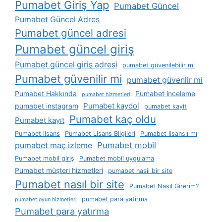
Pumabet Giriş Yap
Pumabet Güncel
Pumabet Güncel Adres
Pumabet güncel adresi
Pumabet güncel giriş
Pumabet güncel giriş adresi
pumabet güvenilebilir mi
Pumabet güvenilir mi
pumabet güvenlir mi
Pumabet Hakkında
Pumabet inceleme
pumabet hizmetleri
Pumabet kaydol
pumabet instagram
pumabet kayit
Pumabet kaç oldu
Pumabet kayıt
Pumabet lisans
Pumabet Lisans Bilgileri
Pumabet lisanslı mı
Pumabet mobil
pumabet maç izleme
Pumabet mobil giriş
Pumabet mobil uygulama
Pumabet müşteri hizmetleri
pumabet nasil bir site
Pumabet nasıl bir site
Pumabet Nasıl Girerim?
pumabet para yatirma
pumabet oyun hizmetleri
Pumabet para yatırma