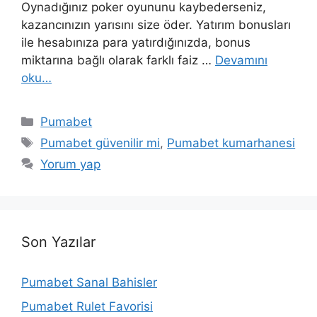
Oynadığınız poker oyununu kaybederseniz,
kazancınızın yarısını size öder. Yatırım bonusları
ile hesabınıza para yatırdığınızda, bonus
miktarına bağlı olarak farklı faiz …
Devamını
oku…
Kategoriler
Pumabet
Etiketler
Pumabet güvenilir mi
,
Pumabet kumarhanesi
Yorum yap
Son Yazılar
Pumabet Sanal Bahisler
Pumabet Rulet Favorisi