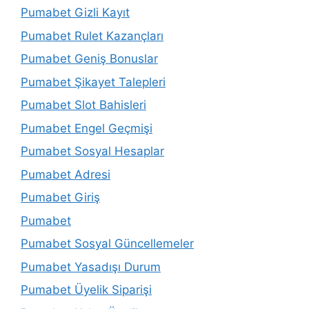
Pumabet Gizli Kayıt
Pumabet Rulet Kazançları
Pumabet Geniş Bonuslar
Pumabet Şikayet Talepleri
Pumabet Slot Bahisleri
Pumabet Engel Geçmişi
Pumabet Sosyal Hesaplar
Pumabet Adresi
Pumabet Giriş
Pumabet
Pumabet Sosyal Güncellemeler
Pumabet Yasadışı Durum
Pumabet Üyelik Siparişi