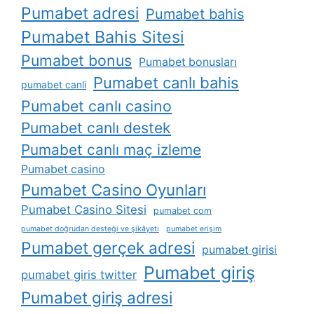
Pumabet adresi
Pumabet bahis
Pumabet Bahis Sitesi
Pumabet bonus
Pumabet bonusları
Pumabet canlı bahis
pumabet canli
Pumabet canlı casino
Pumabet canlı destek
Pumabet canlı maç izleme
Pumabet casino
Pumabet Casino Oyunları
Pumabet Casino Sitesi
pumabet com
pumabet doğrudan desteği ve şikâyeti
pumabet erişim
Pumabet gerçek adresi
pumabet girisi
Pumabet giriş
pumabet giris twitter
Pumabet giriş adresi