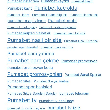
Pumabet kaydol
pumabet instagram
pumabet kayit
Pumabet kaç oldu
Pumabet kayıt
Pumabet lisans
Pumabet Lisans Bilgileri
Pumabet lisanslı mı
Pumabet mobil
pumabet maç izleme
Pumabet mobil giriş
Pumabet mobil uygulama
Pumabet müşteri hizmetleri
pumabet nasil bir site
Pumabet nasıl bir site
Pumabet Nasıl Girerim?
pumabet para yatirma
pumabet oyun hizmetleri
Pumabet para yatırma
Pumabet para çekme
Pumabet promosyon
pumabet promosyon kodu
Pumabet promosyonları
Pumabet Sanal Sporlar
Pumabet Sitesi
Pumabet Sosyal Medya
Pumabet spor bahisleri
Pumabet Sıkça Sorulan Sorular
pumabet telegram
Pumabet tv
pumabet tv canli maç
pumabet tv izle
pumabet tv canli maç izle