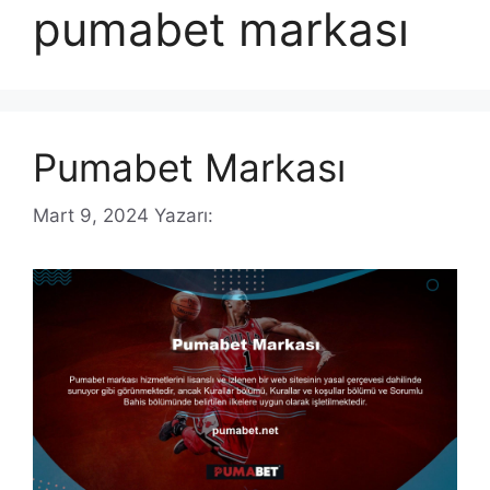
pumabet markası
Pumabet Markası
Mart 9, 2024
Yazarı: