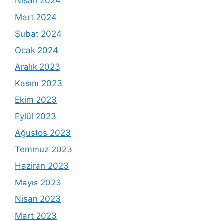
Nisan 2024
Mart 2024
Şubat 2024
Ocak 2024
Aralık 2023
Kasım 2023
Ekim 2023
Eylül 2023
Ağustos 2023
Temmuz 2023
Haziran 2023
Mayıs 2023
Nisan 2023
Mart 2023