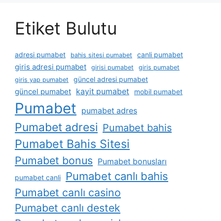
Etiket Bulutu
adresi pumabet
canli pumabet
bahis sitesi pumabet
giris adresi pumabet
girisi pumabet
giris pumabet
güncel adresi pumabet
giris yap pumabet
güncel pumabet
kayit pumabet
mobil pumabet
Pumabet
pumabet adres
Pumabet adresi
Pumabet bahis
Pumabet Bahis Sitesi
Pumabet bonus
Pumabet bonusları
Pumabet canlı bahis
pumabet canli
Pumabet canlı casino
Pumabet canlı destek