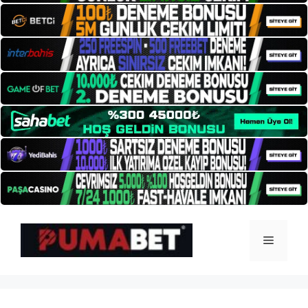
İçeriğe
atla
Menü