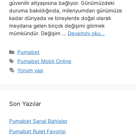
güvenilir altyapısına bağlıyor. Günümüzdeki
duruma bakıldığında, milenyumdan günümüze
kadar dünyada ve bireylerde doğal olarak
meydana gelen birçok değişimi görmek
mümkündür. Değişim …
Devamını oku…
Kategoriler
Pumabet
Etiketler
Pumabet Mobil Online
Yorum yap
Son Yazılar
Pumabet Sanal Bahisler
Pumabet Rulet Favorisi