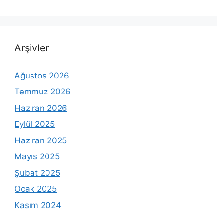
Arşivler
Ağustos 2026
Temmuz 2026
Haziran 2026
Eylül 2025
Haziran 2025
Mayıs 2025
Şubat 2025
Ocak 2025
Kasım 2024