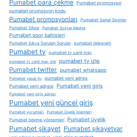
Pumabet para çekme
Pumabet promosyon
pumabet promosyon kodu
Pumabet promosyonları
Pumabet Sanal Sporlar
Pumabet Sitesi
Pumabet Sosyal Medya
Pumabet spor bahisleri
Pumabet Sıkça Sorulan Sorular
pumabet telegram
Pumabet tv
pumabet tv canli maç
pumabet tv izle
pumabet tv canli maç izle
Pumabet twitter
pumabet whatsapp
pumabet yeni adres
Pumabet yasal mı
Pumabet yeni giriş
Pumabet yeni adresi
Pumabet yeni giriş adresi
Pumabet yeni güncel giriş
Pumabet yorumları
Pumabet Üyelik İşlemleri
Pumabet üyelik
Pumabet ödeme yöntemleri
Pumabet şikayet
Pumabet şikayetvar