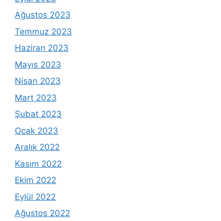
Ağustos 2023
Temmuz 2023
Haziran 2023
Mayıs 2023
Nisan 2023
Mart 2023
Şubat 2023
Ocak 2023
Aralık 2022
Kasım 2022
Ekim 2022
Eylül 2022
Ağustos 2022