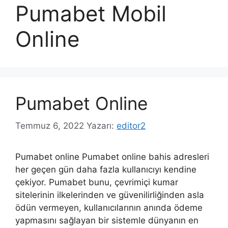
Pumabet Mobil
Online
Pumabet Online
Temmuz 6, 2022
Yazarı:
editor2
Pumabet online Pumabet online bahis adresleri
her geçen gün daha fazla kullanıcıyı kendine
çekiyor. Pumabet bunu, çevrimiçi kumar
sitelerinin ilkelerinden ve güvenilirliğinden asla
ödün vermeyen, kullanıcılarının anında ödeme
yapmasını sağlayan bir sistemle dünyanın en