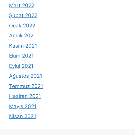
Mart 2022
Şubat 2022
Ocak 2022
Aralık 2021
Kasım 2021
Ekim 2021
Eylül 2021
Ağustos 2021
Temmuz 2021
Haziran 2021
Mayıs 2021
Nisan 2021