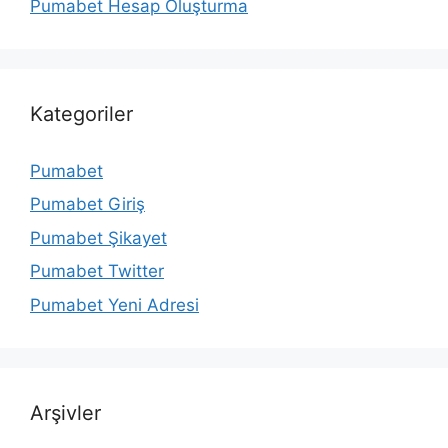
Pumabet Hesap Oluşturma
Kategoriler
Pumabet
Pumabet Giriş
Pumabet Şikayet
Pumabet Twitter
Pumabet Yeni Adresi
Arşivler