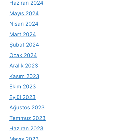
Haziran 2024
Mayıs 2024
Nisan 2024
Mart 2024
Şubat 2024
Ocak 2024
Aralık 2023
Kasım 2023
Ekim 2023
Eylül 2023
Ağustos 2023
Temmuz 2023
Haziran 2023
Mayıs 2023