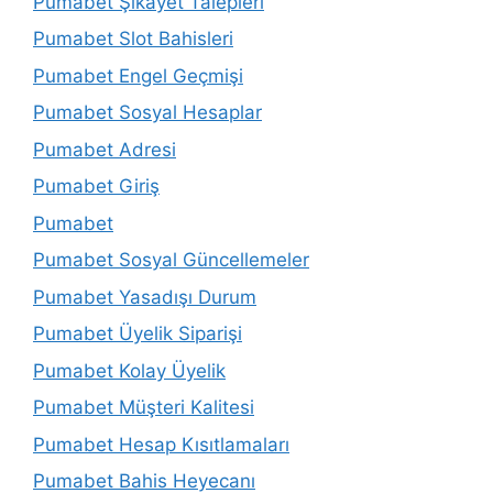
Pumabet Şikayet Talepleri
Pumabet Slot Bahisleri
Pumabet Engel Geçmişi
Pumabet Sosyal Hesaplar
Pumabet Adresi
Pumabet Giriş
Pumabet
Pumabet Sosyal Güncellemeler
Pumabet Yasadışı Durum
Pumabet Üyelik Siparişi
Pumabet Kolay Üyelik
Pumabet Müşteri Kalitesi
Pumabet Hesap Kısıtlamaları
Pumabet Bahis Heyecanı