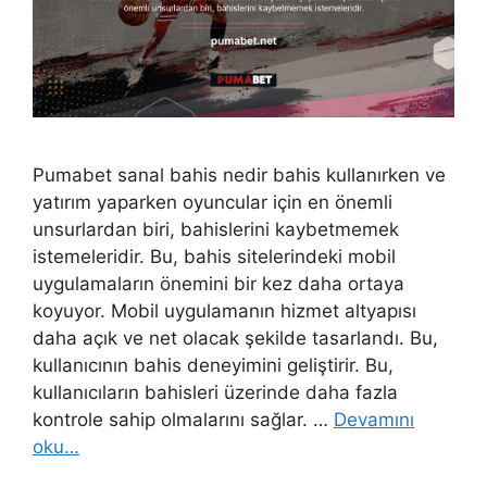
Pumabet sanal bahis nedir bahis kullanırken ve
yatırım yaparken oyuncular için en önemli
unsurlardan biri, bahislerini kaybetmemek
istemeleridir. Bu, bahis sitelerindeki mobil
uygulamaların önemini bir kez daha ortaya
koyuyor. Mobil uygulamanın hizmet altyapısı
daha açık ve net olacak şekilde tasarlandı. Bu,
kullanıcının bahis deneyimini geliştirir. Bu,
kullanıcıların bahisleri üzerinde daha fazla
kontrole sahip olmalarını sağlar. …
Devamını
oku…