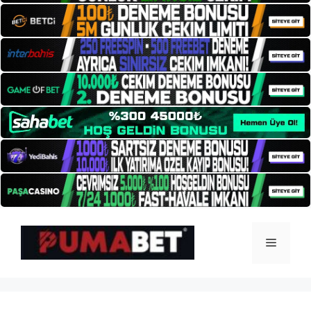
İçeriğe
atla
Menü