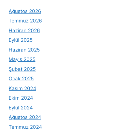
Ağustos 2026
Temmuz 2026
Haziran 2026
Eylül 2025
Haziran 2025
Mayıs 2025
Şubat 2025
Ocak 2025
Kasım 2024
Ekim 2024
Eylül 2024
Ağustos 2024
Temmuz 2024