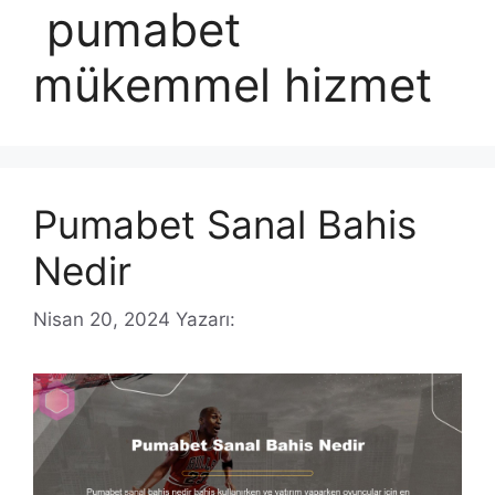
pumabet
mükemmel hizmet
Pumabet Sanal Bahis
Nedir
Nisan 20, 2024
Yazarı: