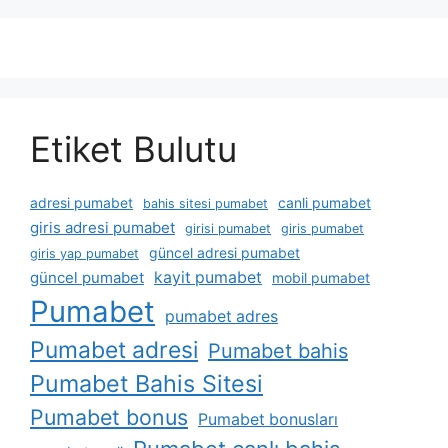
Etiket Bulutu
adresi pumabet
canli pumabet
bahis sitesi pumabet
giris adresi pumabet
girisi pumabet
giris pumabet
güncel adresi pumabet
giris yap pumabet
güncel pumabet
kayit pumabet
mobil pumabet
Pumabet
pumabet adres
Pumabet adresi
Pumabet bahis
Pumabet Bahis Sitesi
Pumabet bonus
Pumabet bonusları