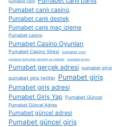
Pumabet canlı bahis
pumabet canli
Pumabet canlı casino
Pumabet canlı destek
Pumabet canlı maç izleme
Pumabet casino
Pumabet Casino Oyunları
Pumabet Casino Sitesi
pumabet com
pumabet doğrudan desteği ve şikâyeti
pumabet erişim
Pumabet gerçek adresi
pumabet girisi
Pumabet giriş
pumabet giris twitter
Pumabet giriş adresi
Pumabet Giriş Yap
Pumabet Güncel
Pumabet Güncel Adres
Pumabet güncel adresi
Pumabet güncel giriş