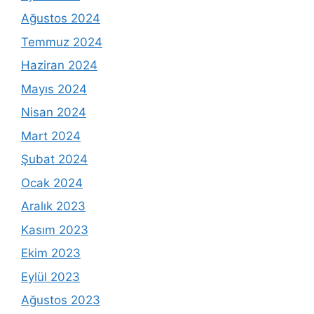
Ağustos 2024
Temmuz 2024
Haziran 2024
Mayıs 2024
Nisan 2024
Mart 2024
Şubat 2024
Ocak 2024
Aralık 2023
Kasım 2023
Ekim 2023
Eylül 2023
Ağustos 2023