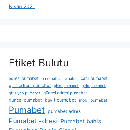
Nisan 2021
Etiket Bulutu
adresi pumabet
canli pumabet
bahis sitesi pumabet
giris adresi pumabet
girisi pumabet
giris pumabet
güncel adresi pumabet
giris yap pumabet
güncel pumabet
kayit pumabet
mobil pumabet
Pumabet
pumabet adres
Pumabet adresi
Pumabet bahis