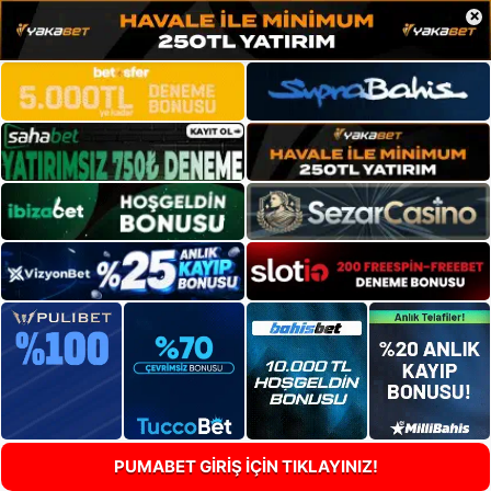
×
PUMABET GİRİŞ İÇİN TIKLAYINIZ!