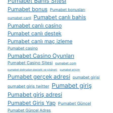
Pumabet Bahis Sitesi
Pumabet bonus
Pumabet bonusları
Pumabet canlı bahis
pumabet canli
Pumabet canlı casino
Pumabet canlı destek
Pumabet canlı maç izleme
Pumabet casino
Pumabet Casino Oyunları
Pumabet Casino Sitesi
pumabet com
pumabet doğrudan desteği ve şikâyeti
pumabet erişim
Pumabet gerçek adresi
pumabet girisi
Pumabet giriş
pumabet giris twitter
Pumabet giriş adresi
Pumabet Giriş Yap
Pumabet Güncel
Pumabet Güncel Adres