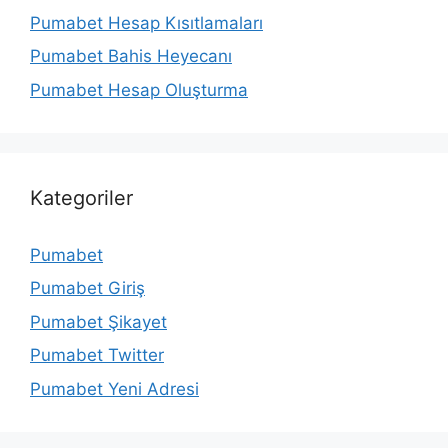
Pumabet Hesap Kısıtlamaları
Pumabet Bahis Heyecanı
Pumabet Hesap Oluşturma
Kategoriler
Pumabet
Pumabet Giriş
Pumabet Şikayet
Pumabet Twitter
Pumabet Yeni Adresi