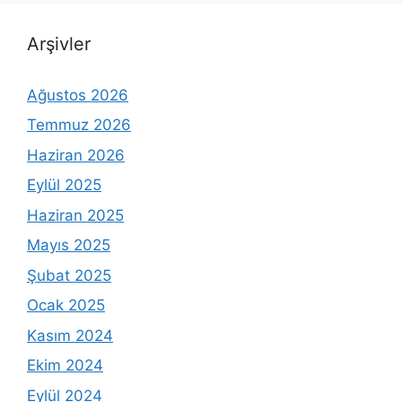
Arşivler
Ağustos 2026
Temmuz 2026
Haziran 2026
Eylül 2025
Haziran 2025
Mayıs 2025
Şubat 2025
Ocak 2025
Kasım 2024
Ekim 2024
Eylül 2024