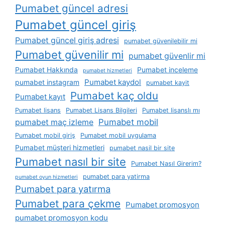
Pumabet güncel adresi
Pumabet güncel giriş
Pumabet güncel giriş adresi
pumabet güvenilebilir mi
Pumabet güvenilir mi
pumabet güvenlir mi
Pumabet Hakkında
Pumabet inceleme
pumabet hizmetleri
Pumabet kaydol
pumabet instagram
pumabet kayit
Pumabet kaç oldu
Pumabet kayıt
Pumabet lisans
Pumabet Lisans Bilgileri
Pumabet lisanslı mı
Pumabet mobil
pumabet maç izleme
Pumabet mobil giriş
Pumabet mobil uygulama
Pumabet müşteri hizmetleri
pumabet nasil bir site
Pumabet nasıl bir site
Pumabet Nasıl Girerim?
pumabet para yatirma
pumabet oyun hizmetleri
Pumabet para yatırma
Pumabet para çekme
Pumabet promosyon
pumabet promosyon kodu