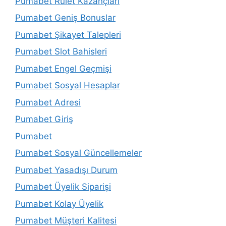
Pumabet Rulet Kazançları
Pumabet Geniş Bonuslar
Pumabet Şikayet Talepleri
Pumabet Slot Bahisleri
Pumabet Engel Geçmişi
Pumabet Sosyal Hesaplar
Pumabet Adresi
Pumabet Giriş
Pumabet
Pumabet Sosyal Güncellemeler
Pumabet Yasadışı Durum
Pumabet Üyelik Siparişi
Pumabet Kolay Üyelik
Pumabet Müşteri Kalitesi