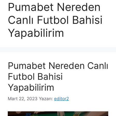
Pumabet Nereden
Canlı Futbol Bahisi
Yapabilirim
Pumabet Nereden Canlı
Futbol Bahisi
Yapabilirim
Mart 22, 2023
Yazarı:
editor2