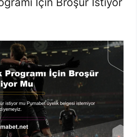
gramı İçin Broşür İstiyor