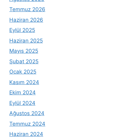
Temmuz 2026
Haziran 2026
Eylül 2025
Haziran 2025
Mayıs 2025
Şubat 2025
Ocak 2025
Kasım 2024
Ekim 2024
Eylül 2024
Ağustos 2024
Temmuz 2024
Haziran 2024