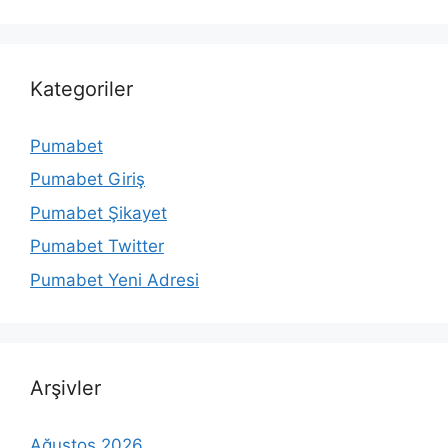
Kategoriler
Pumabet
Pumabet Giriş
Pumabet Şikayet
Pumabet Twitter
Pumabet Yeni Adresi
Arşivler
Ağustos 2026