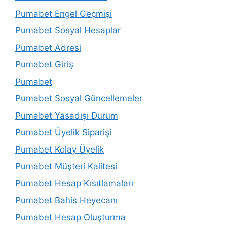
Pumabet Engel Geçmişi
Pumabet Sosyal Hesaplar
Pumabet Adresi
Pumabet Giriş
Pumabet
Pumabet Sosyal Güncellemeler
Pumabet Yasadışı Durum
Pumabet Üyelik Siparişi
Pumabet Kolay Üyelik
Pumabet Müşteri Kalitesi
Pumabet Hesap Kısıtlamaları
Pumabet Bahis Heyecanı
Pumabet Hesap Oluşturma