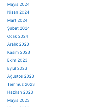
Mayıs 2024
Nisan 2024
Mart 2024
Şubat 2024
Ocak 2024
Aralık 2023
Kasım 2023
Ekim 2023
Eylül 2023
Ağustos 2023
Temmuz 2023
Haziran 2023
Mayıs 2023