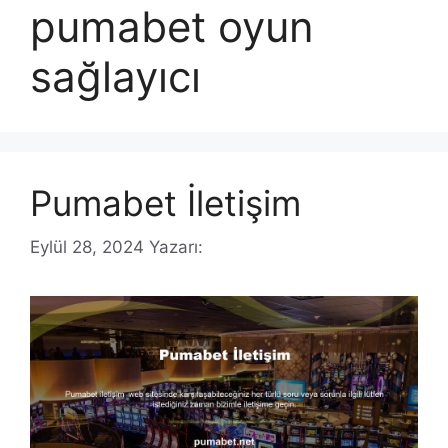
pumabet oyun
sağlayıcı
Pumabet İletişim
Eylül 28, 2024
Yazarı: