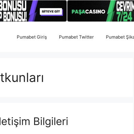
Pumabet Giriş
Pumabet Twitter
Pumabet Şik
kunları
tişim Bilgileri