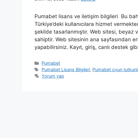
Pumabet lisans ve iletişim bilgileri Bu bah
Türkiye’deki kullanıcılara hizmet vermekted
şekilde tasarlanmıştır. Web sitesi, beyaz 
sahiptir. Web sitesinin ana sayfasından er
yapabilirsiniz. Kayıt, giriş, canlı destek g
Kategoriler
Pumabet
Etiketler
Pumabet Lisans Bilgileri
,
Pumabet oyun tutkunl
Yorum yap