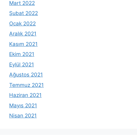
Mart 2022
Şubat 2022
Ocak 2022
Aralık 2021
Kasım 2021
Ekim 2021
Eylül 2021
Ağustos 2021
Temmuz 2021
Haziran 2021
Mayıs 2021
Nisan 2021