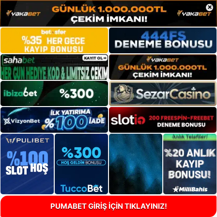
×
PUMABET GİRİŞ İÇİN TIKLAYINIZ!