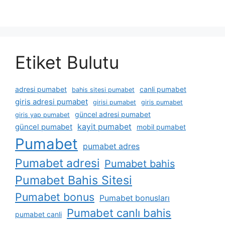
Etiket Bulutu
adresi pumabet
canli pumabet
bahis sitesi pumabet
giris adresi pumabet
girisi pumabet
giris pumabet
güncel adresi pumabet
giris yap pumabet
güncel pumabet
kayit pumabet
mobil pumabet
Pumabet
pumabet adres
Pumabet adresi
Pumabet bahis
Pumabet Bahis Sitesi
Pumabet bonus
Pumabet bonusları
Pumabet canlı bahis
pumabet canli