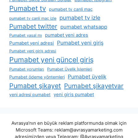
Pumabet tv
pumabet tv canli maç
pumabet tv izle
pumabet tv canli maç izle
Pumabet twitter
pumabet whatsapp
pumabet yeni adres
Pumabet yasal mı
Pumabet yeni giriş
Pumabet yeni adresi
Pumabet yeni giriş adresi
Pumabet yeni güncel giriş
Pumabet yorumları
Pumabet Üyelik İşlemleri
Pumabet üyelik
Pumabet ödeme yöntemleri
Pumabet şikayet
Pumabet şikayetvar
yeni giris pumabet
yeni adresi pumabet
Avrasya'nın en büyük reklam platformunda olmak için
Microsoft Teams:
reklam@avrasyamarketing.com
adresimizden veya Telegram: @Avrasyamarketing