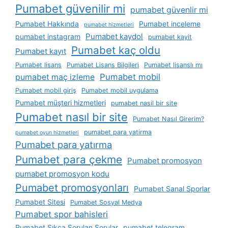
Pumabet güvenilir mi
pumabet güvenlir mi
Pumabet Hakkında
Pumabet inceleme
pumabet hizmetleri
Pumabet kaydol
pumabet instagram
pumabet kayit
Pumabet kaç oldu
Pumabet kayıt
Pumabet lisans
Pumabet Lisans Bilgileri
Pumabet lisanslı mı
Pumabet mobil
pumabet maç izleme
Pumabet mobil giriş
Pumabet mobil uygulama
Pumabet müşteri hizmetleri
pumabet nasil bir site
Pumabet nasıl bir site
Pumabet Nasıl Girerim?
pumabet para yatirma
pumabet oyun hizmetleri
Pumabet para yatırma
Pumabet para çekme
Pumabet promosyon
pumabet promosyon kodu
Pumabet promosyonları
Pumabet Sanal Sporlar
Pumabet Sitesi
Pumabet Sosyal Medya
Pumabet spor bahisleri
Pumabet Sıkça Sorulan Sorular
pumabet telegram