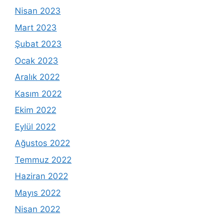
Nisan 2023
Mart 2023
Şubat 2023
Ocak 2023
Aralık 2022
Kasım 2022
Ekim 2022
Eylül 2022
Ağustos 2022
Temmuz 2022
Haziran 2022
Mayıs 2022
Nisan 2022