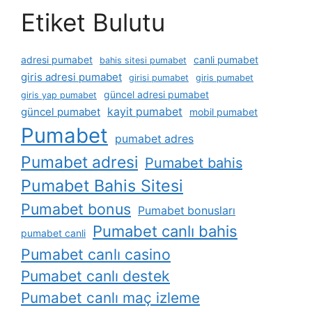
Etiket Bulutu
adresi pumabet
canli pumabet
bahis sitesi pumabet
giris adresi pumabet
girisi pumabet
giris pumabet
güncel adresi pumabet
giris yap pumabet
güncel pumabet
kayit pumabet
mobil pumabet
Pumabet
pumabet adres
Pumabet adresi
Pumabet bahis
Pumabet Bahis Sitesi
Pumabet bonus
Pumabet bonusları
Pumabet canlı bahis
pumabet canli
Pumabet canlı casino
Pumabet canlı destek
Pumabet canlı maç izleme