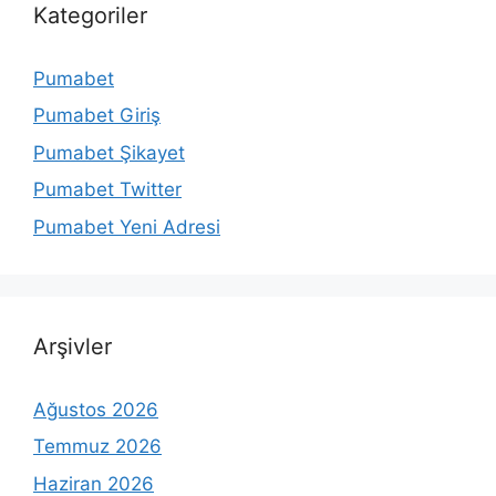
Kategoriler
Pumabet
Pumabet Giriş
Pumabet Şikayet
Pumabet Twitter
Pumabet Yeni Adresi
Arşivler
Ağustos 2026
Temmuz 2026
Haziran 2026