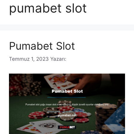
pumabet slot
Pumabet Slot
Temmuz 1, 2023
Yazarı: