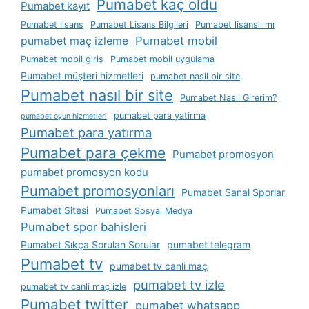
Pumabet kaç oldu
Pumabet kayıt
Pumabet lisans
Pumabet Lisans Bilgileri
Pumabet lisanslı mı
Pumabet mobil
pumabet maç izleme
Pumabet mobil giriş
Pumabet mobil uygulama
Pumabet müşteri hizmetleri
pumabet nasil bir site
Pumabet nasıl bir site
Pumabet Nasıl Girerim?
pumabet para yatirma
pumabet oyun hizmetleri
Pumabet para yatırma
Pumabet para çekme
Pumabet promosyon
pumabet promosyon kodu
Pumabet promosyonları
Pumabet Sanal Sporlar
Pumabet Sitesi
Pumabet Sosyal Medya
Pumabet spor bahisleri
Pumabet Sıkça Sorulan Sorular
pumabet telegram
Pumabet tv
pumabet tv canli maç
pumabet tv izle
pumabet tv canli maç izle
Pumabet twitter
pumabet whatsapp