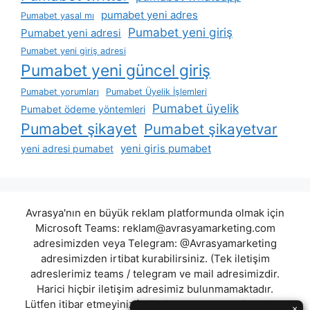
pumabet yeni adres
Pumabet yasal mı
Pumabet yeni giriş
Pumabet yeni adresi
Pumabet yeni giriş adresi
Pumabet yeni güncel giriş
Pumabet yorumları
Pumabet Üyelik İşlemleri
Pumabet üyelik
Pumabet ödeme yöntemleri
Pumabet şikayet
Pumabet şikayetvar
yeni giris pumabet
yeni adresi pumabet
Avrasya'nın en büyük reklam platformunda olmak için
Microsoft Teams:
reklam@avrasyamarketing.com
adresimizden veya Telegram: @Avrasyamarketing
adresimizden irtibat kurabilirsiniz. (Tek iletişim
adreslerimiz teams / telegram ve mail adresimizdir.
Harici hiçbir iletişim adresimiz bulunmamaktadır.
Lütfen itibar etmeyiniz.) Türkiye yasalarına göre 7258