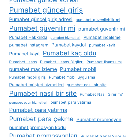
Pumabet güncel giriş
Pumabet güncel giriş adresi
pumabet güvenilebilir mi
Pumabet güvenilir mi
pumabet güvenlir mi
Pumabet Hakkında
Pumabet inceleme
pumabet hizmetleri
Pumabet kaydol
pumabet instagram
pumabet kayit
Pumabet kaç oldu
Pumabet kayıt
Pumabet lisans
Pumabet Lisans Bilgileri
Pumabet lisanslı mı
Pumabet mobil
pumabet maç izleme
Pumabet mobil giriş
Pumabet mobil uygulama
Pumabet müşteri hizmetleri
pumabet nasil bir site
Pumabet nasıl bir site
Pumabet Nasıl Girerim?
pumabet para yatirma
pumabet oyun hizmetleri
Pumabet para yatırma
Pumabet para çekme
Pumabet promosyon
pumabet promosyon kodu
Pumabet promosyonları
Pumabet Sanal Sporlar