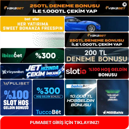
×
PUMABET GİRİŞ İÇİN TIKLAYINIZ!