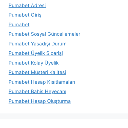
Pumabet Adresi
Pumabet Giriş
Pumabet
Pumabet Sosyal Güncellemeler
Pumabet Yasadışı Durum
Pumabet Üyelik Siparişi
Pumabet Kolay Üyelik
Pumabet Müşteri Kalitesi
Pumabet Hesap Kısıtlamaları
Pumabet Bahis Heyecanı
Pumabet Hesap Oluşturma