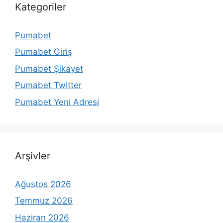
Kategoriler
Pumabet
Pumabet Giriş
Pumabet Şikayet
Pumabet Twitter
Pumabet Yeni Adresi
Arşivler
Ağustos 2026
Temmuz 2026
Haziran 2026