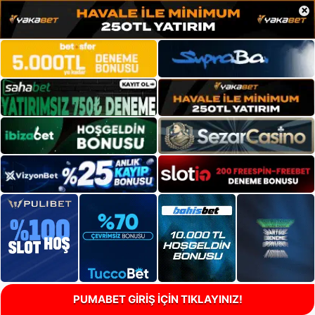
×
PUMABET GİRİŞ İÇİN TIKLAYINIZ!