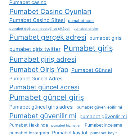
Pumabet casino
Pumabet Casino Oyunları
Pumabet Casino Sitesi
pumabet com
pumabet doğrudan desteği ve şikâyeti
pumabet erişim
Pumabet gerçek adresi
pumabet girisi
Pumabet giriş
pumabet giris twitter
Pumabet giriş adresi
Pumabet Giriş Yap
Pumabet Güncel
Pumabet Güncel Adres
Pumabet güncel adresi
Pumabet güncel giriş
Pumabet güncel giriş adresi
pumabet güvenilebilir mi
Pumabet güvenilir mi
pumabet güvenlir mi
Pumabet Hakkında
Pumabet inceleme
pumabet hizmetleri
Pumabet kaydol
pumabet instagram
pumabet kayit