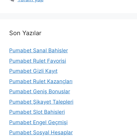
Son Yazılar
Pumabet Sanal Bahisler
Pumabet Rulet Favorisi
Pumabet Gizli Kayıt
Pumabet Rulet Kazançları
Pumabet Geniş Bonuslar
Pumabet Şikayet Talepleri
Pumabet Slot Bahisleri
Pumabet Engel Geçmişi
Pumabet Sosyal Hesaplar