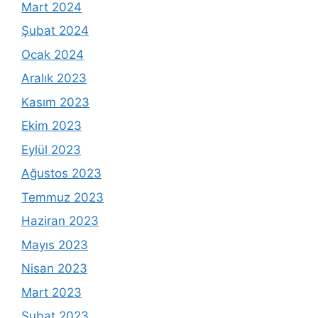
Mart 2024
Şubat 2024
Ocak 2024
Aralık 2023
Kasım 2023
Ekim 2023
Eylül 2023
Ağustos 2023
Temmuz 2023
Haziran 2023
Mayıs 2023
Nisan 2023
Mart 2023
Şubat 2023