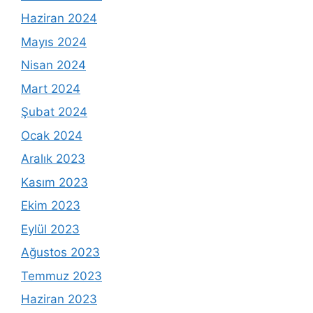
Haziran 2024
Mayıs 2024
Nisan 2024
Mart 2024
Şubat 2024
Ocak 2024
Aralık 2023
Kasım 2023
Ekim 2023
Eylül 2023
Ağustos 2023
Temmuz 2023
Haziran 2023