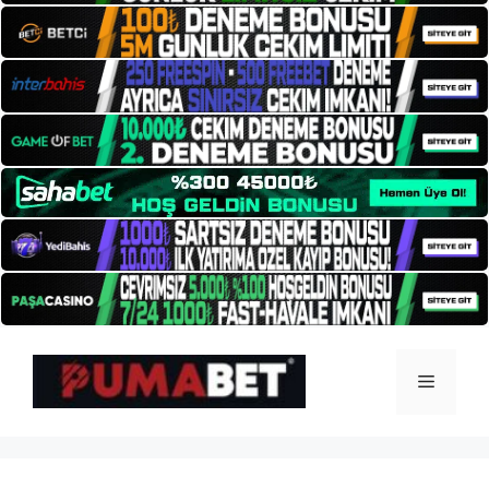
İçeriğe
atla
Menü