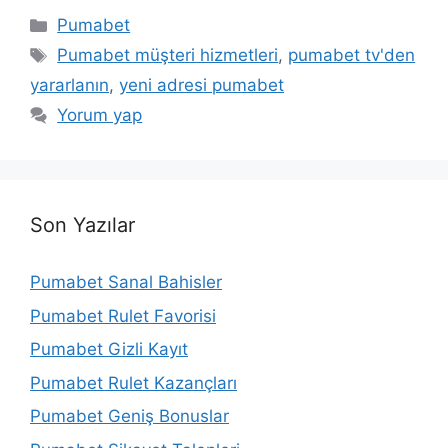
Kategoriler
Pumabet
Etiketler
Pumabet müşteri hizmetleri
,
pumabet tv'den
yararlanın
,
yeni adresi pumabet
Yorum yap
Son Yazılar
Pumabet Sanal Bahisler
Pumabet Rulet Favorisi
Pumabet Gizli Kayıt
Pumabet Rulet Kazançları
Pumabet Geniş Bonuslar