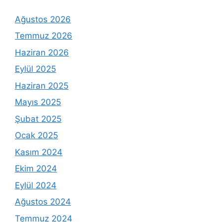
Ağustos 2026
Temmuz 2026
Haziran 2026
Eylül 2025
Haziran 2025
Mayıs 2025
Şubat 2025
Ocak 2025
Kasım 2024
Ekim 2024
Eylül 2024
Ağustos 2024
Temmuz 2024