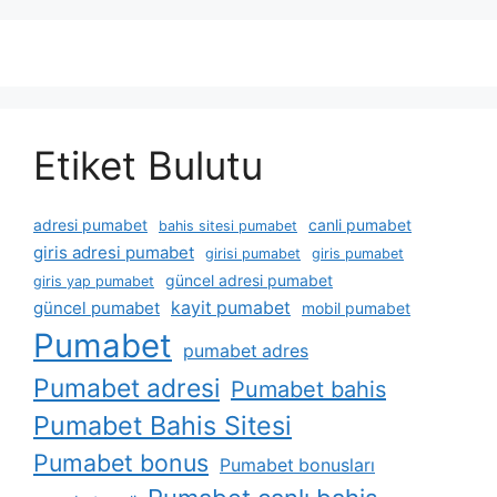
Etiket Bulutu
adresi pumabet
canli pumabet
bahis sitesi pumabet
giris adresi pumabet
girisi pumabet
giris pumabet
güncel adresi pumabet
giris yap pumabet
güncel pumabet
kayit pumabet
mobil pumabet
Pumabet
pumabet adres
Pumabet adresi
Pumabet bahis
Pumabet Bahis Sitesi
Pumabet bonus
Pumabet bonusları