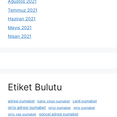
Ağustos 2021
Temmuz 2021
Haziran 2021
Mayıs 2021
Nisan 2021
Etiket Bulutu
adresi pumabet
canli pumabet
bahis sitesi pumabet
giris adresi pumabet
girisi pumabet
giris pumabet
güncel adresi pumabet
giris yap pumabet