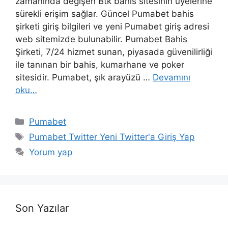
zamanında değişen Btk bahis sitesinin üyelerine
sürekli erişim sağlar. Güncel Pumabet bahis
şirketi giriş bilgileri ve yeni Pumabet giriş adresi
web sitemizde bulunabilir. Pumabet Bahis
Şirketi, 7/24 hizmet sunan, piyasada güvenilirliği
ile tanınan bir bahis, kumarhane ve poker
sitesidir. Pumabet, şık arayüzü …
Devamını
oku…
Kategoriler
Pumabet
Etiketler
Pumabet Twitter Yeni Twitter'a Giriş Yap
Yorum yap
Son Yazılar