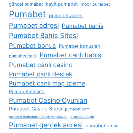
güncel pumabet
kayit pumabet
mobil pumabet
Pumabet
pumabet adres
Pumabet adresi
Pumabet bahis
Pumabet Bahis Sitesi
Pumabet bonus
Pumabet bonusları
Pumabet canlı bahis
pumabet canli
Pumabet canlı casino
Pumabet canlı destek
Pumabet canlı maç izleme
Pumabet casino
Pumabet Casino Oyunları
Pumabet Casino Sitesi
pumabet com
pumabet doğrudan desteği ve şikâyeti
pumabet erişim
Pumabet gerçek adresi
pumabet girisi