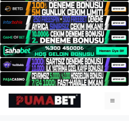
İçeriğe
atla
Menü