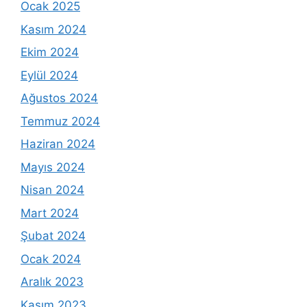
Ocak 2025
Kasım 2024
Ekim 2024
Eylül 2024
Ağustos 2024
Temmuz 2024
Haziran 2024
Mayıs 2024
Nisan 2024
Mart 2024
Şubat 2024
Ocak 2024
Aralık 2023
Kasım 2023