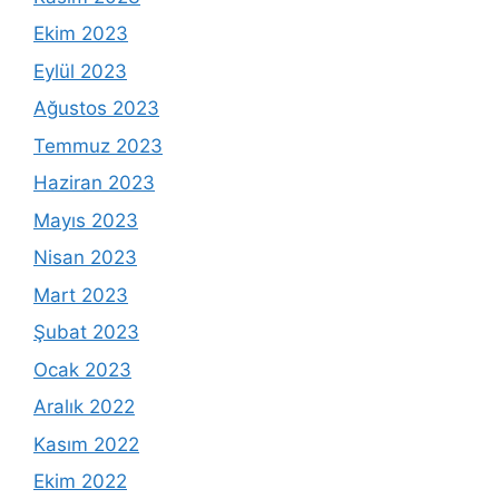
Ekim 2023
Eylül 2023
Ağustos 2023
Temmuz 2023
Haziran 2023
Mayıs 2023
Nisan 2023
Mart 2023
Şubat 2023
Ocak 2023
Aralık 2022
Kasım 2022
Ekim 2022