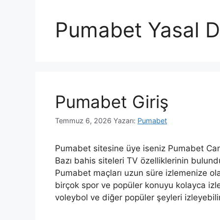
Pumabet Yasal 
Pumabet Giriş
Temmuz 6, 2026
Yazarı:
Pumabet
Pumabet sitesine üye iseniz Pumabet Canlı 
Bazı bahis siteleri TV özelliklerinin bulu
Pumabet maçları uzun süre izlemenize ol
birçok spor ve popüler konuyu kolayca izle
voleybol ve diğer popüler şeyleri izleyebi