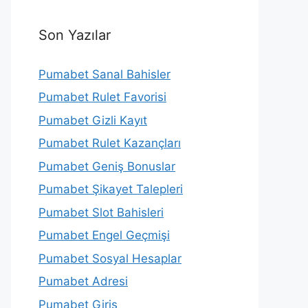
Son Yazılar
Pumabet Sanal Bahisler
Pumabet Rulet Favorisi
Pumabet Gizli Kayıt
Pumabet Rulet Kazançları
Pumabet Geniş Bonuslar
Pumabet Şikayet Talepleri
Pumabet Slot Bahisleri
Pumabet Engel Geçmişi
Pumabet Sosyal Hesaplar
Pumabet Adresi
Pumabet Giriş