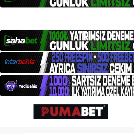
İçeriğe
atla