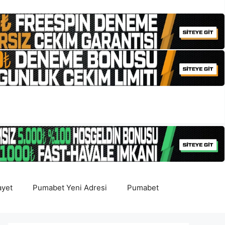
ayet
Pumabet Yeni Adresi
Pumabet