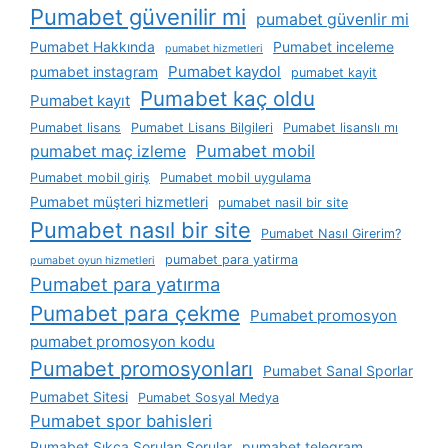
Pumabet güvenilir mi
pumabet güvenlir mi
Pumabet Hakkında
Pumabet inceleme
pumabet hizmetleri
Pumabet kaydol
pumabet instagram
pumabet kayit
Pumabet kaç oldu
Pumabet kayıt
Pumabet lisans
Pumabet Lisans Bilgileri
Pumabet lisanslı mı
Pumabet mobil
pumabet maç izleme
Pumabet mobil giriş
Pumabet mobil uygulama
Pumabet müşteri hizmetleri
pumabet nasil bir site
Pumabet nasıl bir site
Pumabet Nasıl Girerim?
pumabet para yatirma
pumabet oyun hizmetleri
Pumabet para yatırma
Pumabet para çekme
Pumabet promosyon
pumabet promosyon kodu
Pumabet promosyonları
Pumabet Sanal Sporlar
Pumabet Sitesi
Pumabet Sosyal Medya
Pumabet spor bahisleri
Pumabet Sıkça Sorulan Sorular
pumabet telegram