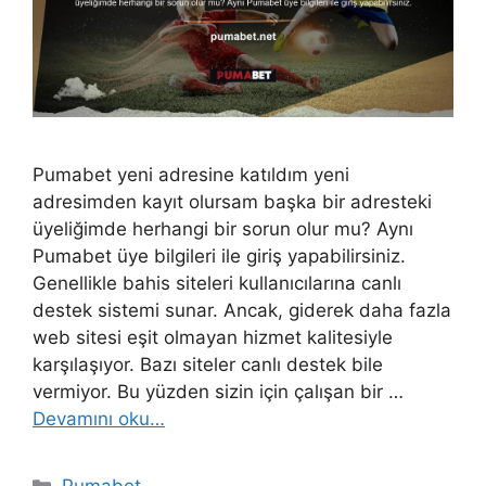
Pumabet yeni adresine katıldım yeni
adresimden kayıt olursam başka bir adresteki
üyeliğimde herhangi bir sorun olur mu? Aynı
Pumabet üye bilgileri ile giriş yapabilirsiniz.
Genellikle bahis siteleri kullanıcılarına canlı
destek sistemi sunar. Ancak, giderek daha fazla
web sitesi eşit olmayan hizmet kalitesiyle
karşılaşıyor. Bazı siteler canlı destek bile
vermiyor. Bu yüzden sizin için çalışan bir …
Devamını oku…
Kategoriler