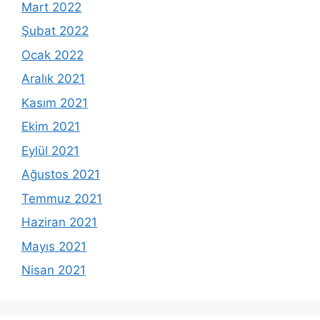
Mart 2022
Şubat 2022
Ocak 2022
Aralık 2021
Kasım 2021
Ekim 2021
Eylül 2021
Ağustos 2021
Temmuz 2021
Haziran 2021
Mayıs 2021
Nisan 2021