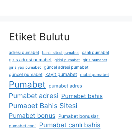
Etiket Bulutu
adresi pumabet
canli pumabet
bahis sitesi pumabet
giris adresi pumabet
girisi pumabet
giris pumabet
güncel adresi pumabet
giris yap pumabet
güncel pumabet
kayit pumabet
mobil pumabet
Pumabet
pumabet adres
Pumabet adresi
Pumabet bahis
Pumabet Bahis Sitesi
Pumabet bonus
Pumabet bonusları
Pumabet canlı bahis
pumabet canli