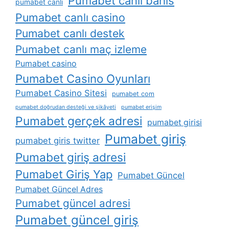
Pumabet canlı bahis
pumabet canli
Pumabet canlı casino
Pumabet canlı destek
Pumabet canlı maç izleme
Pumabet casino
Pumabet Casino Oyunları
Pumabet Casino Sitesi
pumabet com
pumabet doğrudan desteği ve şikâyeti
pumabet erişim
Pumabet gerçek adresi
pumabet girisi
Pumabet giriş
pumabet giris twitter
Pumabet giriş adresi
Pumabet Giriş Yap
Pumabet Güncel
Pumabet Güncel Adres
Pumabet güncel adresi
Pumabet güncel giriş