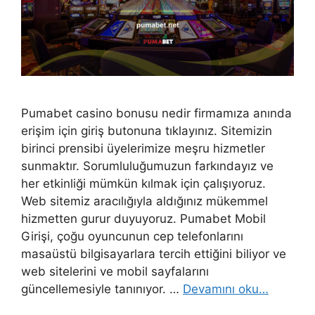
Pumabet casino bonusu nedir firmamıza anında
erişim için giriş butonuna tıklayınız. Sitemizin
birinci prensibi üyelerimize meşru hizmetler
sunmaktır. Sorumluluğumuzun farkındayız ve
her etkinliği mümkün kılmak için çalışıyoruz.
Web sitemiz aracılığıyla aldığınız mükemmel
hizmetten gurur duyuyoruz. Pumabet Mobil
Girişi, çoğu oyuncunun cep telefonlarını
masaüstü bilgisayarlara tercih ettiğini biliyor ve
web sitelerini ve mobil sayfalarını
güncellemesiyle tanınıyor. …
Devamını oku…