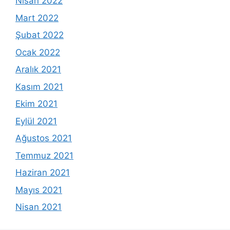
Nisan 2022
Mart 2022
Şubat 2022
Ocak 2022
Aralık 2021
Kasım 2021
Ekim 2021
Eylül 2021
Ağustos 2021
Temmuz 2021
Haziran 2021
Mayıs 2021
Nisan 2021