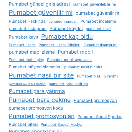
Pumabet güncel giriş adresi
pumabet güvenilebilir mi
Pumabet güvenilir mi
pumabet güvenlir mi
Pumabet Hakkında
Pumabet inceleme
pumabet hizmetleri
Pumabet kaydol
pumabet instagram
pumabet kayit
Pumabet kaç oldu
Pumabet kayıt
Pumabet lisans
Pumabet Lisans Bilgileri
Pumabet lisanslı mı
Pumabet mobil
pumabet maç izleme
Pumabet mobil giriş
Pumabet mobil uygulama
Pumabet müşteri hizmetleri
pumabet nasil bir site
Pumabet nasıl bir site
Pumabet Nasıl Girerim?
pumabet para yatirma
pumabet oyun hizmetleri
Pumabet para yatırma
Pumabet para çekme
Pumabet promosyon
pumabet promosyon kodu
Pumabet promosyonları
Pumabet Sanal Sporlar
Pumabet Sitesi
Pumabet Sosyal Medya
Pumabet spor bahisleri