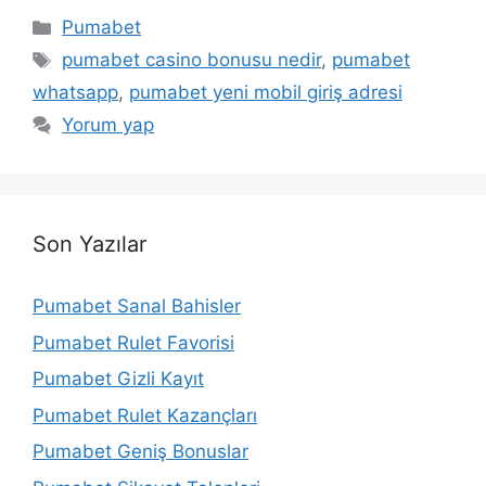
Kategoriler
Pumabet
Etiketler
pumabet casino bonusu nedir
,
pumabet
whatsapp
,
pumabet yeni mobil giriş adresi
Yorum yap
Son Yazılar
Pumabet Sanal Bahisler
Pumabet Rulet Favorisi
Pumabet Gizli Kayıt
Pumabet Rulet Kazançları
Pumabet Geniş Bonuslar